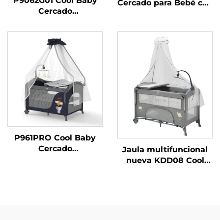
P9062G01 Cool Baby
Cercado para Bebé con
Cercado
Marco de Metal
Multifuncional Lindo
Portátil Cuna Plegable
Cercado para Bebé
para Recién Nacidos y
Portátil con Puerta de
Niños Pequeños
Entrada Grande
P961PRO Cool Baby
Cercado
Jaula multifuncional
Multifuncional con
nueva KDD08 Cool
Estampado de
Baby con barra de
Elefante Tierno para
juguetes musicales
Recién Nacidos y
Niños Pequeños