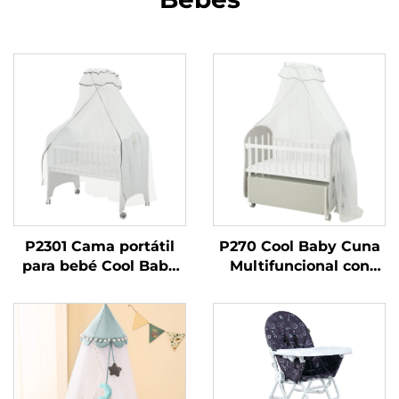
P2301 Cama portátil
P270 Cool Baby Cuna
para bebé Cool Baby
Multifuncional con
ajustable en un lado
Almacenamiento
con mosquitero de
Integrado Amplio
poste alto