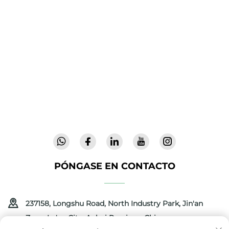
Cool Baby ofrece cunas premium, mecedoras
para bebés y productos infantiles para
interiores para familias de todo el mundo. Con
más de 300 patentes y seguridad validada en
laboratorio, entregamos artículos para bebés
innovadores y de alta calidad, confiables en 72
países. Solicite un catálogo hoy.
PÓNGASE EN CONTACTO
237158, Longshu Road, North Industry Park, Jin'an
Zone, Lu'an City, Anhui Province, China