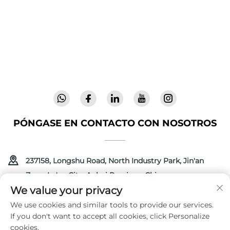
para bebés y productos infantiles para
interiores para familias de todo el mundo. Con
más de 300 patentes y seguridad validada en
laboratorio, entregamos artículos para bebés
innovadores y de alta calidad, confiables en 72
países. Solicite un catálogo hoy.
PÓNGASE EN CONTACTO CON NOSOTROS
237158, Longshu Road, North Industry Park, Jin'an
Zone, Lu'an City, Anhui Province, China
We value your privacy
+86-13516489604
We use cookies and similar tools to provide our services.
If you don't want to accept all cookies, click Personalize
[email protected]
cookies.