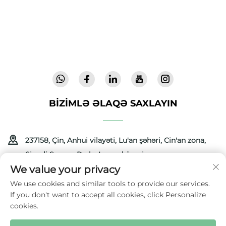
doğrulanmış təhlükəsizliyə malikdir və 72
ölkədə etimadla istifadə olunan inkişaf etmiş,
yüksək keyfiyyətli uşaq avadanlıqlarını təmin
edir. Bu gün kataloq soruşun.
BIZIMLƏ ƏLAQƏ SAXLAYIN
237158, Çin, Anhui vilayəti, Lu'an şəhəri, Cin'an zona,
Şimali Sənaye Parkı, Lonşu küçəsi
We value your privacy
+86-13516489604
We use cookies and similar tools to provide our services.
If you don't want to accept all cookies, click Personalize
[email protected]
cookies.