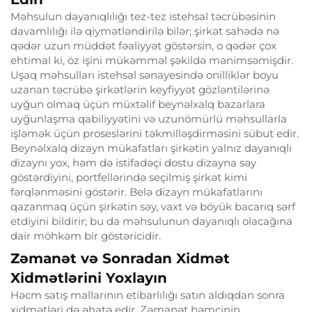
Məhsulun dayanıqlılığı tez-tez istehsal təcrübəsinin
davamlılığı ilə qiymətləndirilə bilər; şirkət sahədə nə
qədər uzun müddət fəaliyyət göstərsin, o qədər çox
ehtimal ki, öz işini mükəmməl şəkildə mənimsəmişdir.
Uşaq məhsulları istehsal sənayesində onilliklər boyu
uzanan təcrübə şirkətlərin keyfiyyət gözləntilərinə
uyğun olmaq üçün müxtəlif beynəlxalq bazarlara
uyğunlaşma qabiliyyətini və uzunömürlü məhsullarla
işləmək üçün proseslərini təkmilləşdirməsini sübut edir.
Beynəlxalq dizayn mükafatları şirkətin yalnız dayanıqlı
dizaynı yox, həm də istifadəçi dostu dizayna səy
göstərdiyini, portfellərində seçilmiş şirkət kimi
fərqlənməsini göstərir. Belə dizayn mükafatlarını
qazanmaq üçün şirkətin səy, vaxt və böyük bacarıq sərf
etdiyini bildirir; bu da məhsulunun dayanıqlı olacağına
dair möhkəm bir göstəricidir.
Zəmanət və Sonradan Xidmət
Xidmətlərini Yoxlayın
Həcm satış mallarının etibarlılığı satın aldıqdan sonra
xidmətləri də əhatə edir. Zəmanət həmçinin