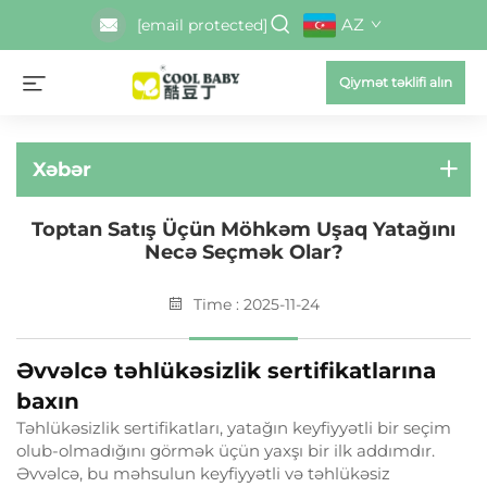
AZ
[email protected]
Qiymət təklifi alın
Xəbər
Toptan Satış Üçün Möhkəm Uşaq Yatağını
Necə Seçmək Olar?
Time : 2025-11-24
Əvvəlcə təhlükəsizlik sertifikatlarına
baxın
Təhlükəsizlik sertifikatları, yatağın keyfiyyətli bir seçim
olub-olmadığını görmək üçün yaxşı bir ilk addımdır.
Əvvəlcə, bu məhsulun keyfiyyətli və təhlükəsiz