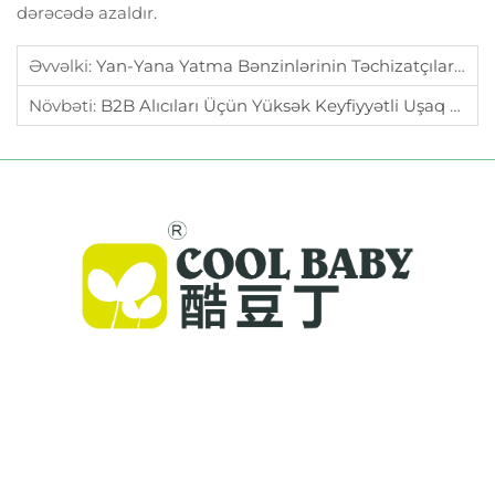
dərəcədə azaldır.
Əvvəlki:
Yan-Yana Yatma Bənzinlərinin Təchizatçılarının Satış Sonrası Xidmətini Necə Qiymətləndirmək Olar?
Növbəti:
B2B Alıcıları Üçün Yüksək Keyfiyyətli Uşaq Oyun Həyətinin Əsas Xüsusiyyətləri Nələrdir?
Cool Baby, dünya miqyasında ailələr üçün
yüksək keyfiyyətli yataqlar, uşaq səpmələri və
daxili məkan üçün uşaq məhsulları təqdim edir.
300-dən çox patentə və laboratoriyada