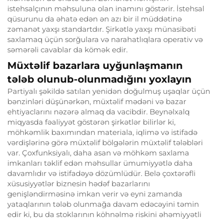
istehsalçının məhsuluna olan inamını göstərir. İstehsal
qüsurunu da əhatə edən ən azı bir il müddətinə
zəmanət yaxşı standartdır. Şirkətlə yaxşı münasibəti
saxlamaq üçün sorğulara və narahatlıqlara operativ və
səmərəli cavablar da kömək edir.
Müxtəlif bazarlara uyğunlaşmanın
tələb olunub-olunmadığını yoxlayın
Partiyalı şəkildə satılan yenidən doğulmuş uşaqlar üçün
bənzinləri düşünərkən, müxtəlif mədəni və bazar
ehtiyaclarını nəzərə almaq da vacibdir. Beynəlxalq
miqyasda fəaliyyət göstərən şirkətlər bilirlər ki,
möhkəmlik baxımından materiala, iqlimə və istifadə
vərdişlərinə görə müxtəlif bölgələrin müxtəlif tələbləri
var. Çoxfunksiyalı, daha asan və möhkəm saxlama
imkanları təklif edən məhsullar ümumiyyətlə daha
davamlıdır və istifadəyə dözümlüdür. Belə çoxtərəfli
xüsusiyyətlər biznesin hədəf bazarlarını
genişləndirməsinə imkan verir və eyni zamanda
yataqlarının tələb olunmağa davam edəcəyini təmin
edir ki, bu da stoklarının köhnəlmə riskini əhəmiyyətli