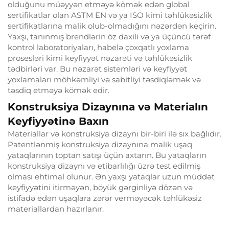
olduğunu müəyyən etməyə kömək edən global
sertifikatlar olan ASTM EN və ya ISO kimi təhlükəsizlik
sertifikatlarına malik olub-olmadığını nəzərdən keçirin.
Yaxşı, tanınmış brendlərin öz daxili və ya üçüncü tərəf
kontrol laboratoriyaları, habelə çoxqatlı yoxlama
prosesləri kimi keyfiyyət nəzarəti və təhlükəsizlik
tədbirləri var. Bu nəzarət sistemləri və keyfiyyət
yoxlamaları möhkəmliyi və sabitliyi təsdiqləmək və
təsdiq etməyə kömək edir.
Konstruksiya Dizaynına və Materialın
Keyfiyyətinə Baxın
Materiallar və konstruksiya dizaynı bir-biri ilə sıx bağlıdır.
Patentlənmiş konstruksiya dizaynına malik uşaq
yataqlarının toptan satışı üçün axtarın. Bu yataqların
konstruksiya dizaynı və etibarlılığı üzrə test edilmiş
olması ehtimal olunur. Ən yaxşı yataqlar uzun müddət
keyfiyyətini itirməyən, böyük gərginliyə dözən və
istifadə edən uşaqlara zərər verməyəcək təhlükəsiz
materiallardan hazırlanır.