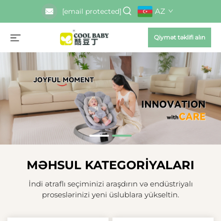
AZ
[email protected]
Qiymət təklifi alın
MƏHSUL KATEGORIYALARI
İndi ətraflı seçiminizi araşdırın və endüstriyalı
proseslərinizi yeni üslublara yükseltin.