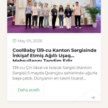
May 05, 2026
CoolBaby 139-cu Kanton Sərgisində
İnkişaf Etmiş Ağıllı Uşaq
Məhsullarını Təqdim Edir
139-cu Çin İdxal və İxracat Sərgisi (Kanton
Sərgisi) 5 mayda Qvançjou şəhərində uğurla
başa çatdı. Dünyanın ən təsirli ticarət
platformalarından biri olan bu ilkin Kanton
Sərgisi yenidən qlobal ticarətin güclü
Daha ətraflı
canlılığını nümayiş etdirdi...