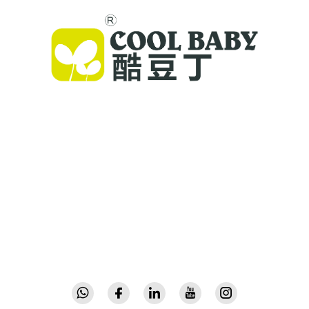
Cool Baby, dünya miqyasında ailələr üçün
yüksək keyfiyyətli yataqlar, uşaq səpmələri və
daxili məkan üçün uşaq məhsulları təqdim edir.
300-dən çox patentə və laboratoriyada
doğrulanmış təhlükəsizliyə malikdir və 72
ölkədə etimadla istifadə olunan inkişaf etmiş,
yüksək keyfiyyətli uşaq avadanlıqlarını təmin
edir. Bu gün kataloq soruşun.