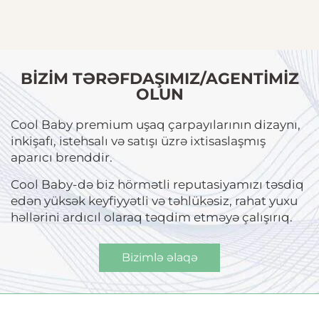
BIZIM TƏRƏFDAŞIMIZ/AGENTIMIZ
OLUN
Cool Baby premium uşaq çarpayılarının dizaynı,
inkişafı, istehsalı və satışı üzrə ixtisaslaşmış
aparıcı brenddir.
Cool Baby-də biz hörmətli reputasiyamızı təsdiq
edən yüksək keyfiyyətli və təhlükəsiz, rahat yuxu
həllərini ardıcıl olaraq təqdim etməyə çalışırıq.
Bizimlə əlaqə