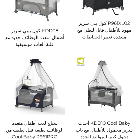
P961XL02 كول ببي سرير
مهود للأطفال قابل للطي مع
KDD08 كول بيبي سرير
منضدة تغيير الحفاظات
أطفال متعدد الوظائف جديد مع
علبة ألعاب موسيقية
KDD10 Cool Baby أحدث
سياج لعب أطفال متعدد
سرير محمول للأطفال مع باب
الوظائف بطبعة فيل لطيف من
دخول كبير للمواليد الجدد
Cool Baby P961PRO