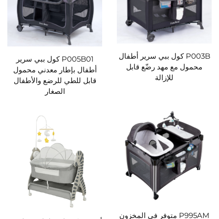
P003B كول ببي سرير أطفال
P005B01 كول ببي سرير
محمول مع مهد رضّع قابل
أطفال بإطار معدني محمول
للإزالة
قابل للطي للرضع والأطفال
الصغار
P995AM متوفر في المخزون