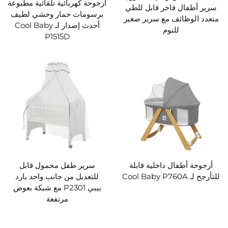
أرجوحة كهربائية تلقائية مطبوعة
سرير أطفال فاخر قابل للطي
برسومات حمار وحشي لطيف
متعدد الوظائف مع سرير صغير
أحدث إصدار لـ Cool Baby
للنوم
P1515D
أرجوحة أطفال داخلية قابلة
سرير طفل محمول قابل
للتأرجح لـ Cool Baby P760A
للتعديل من جانب واحد بارد
بيبي P2301 مع شبكة بعوض
مرتفعة