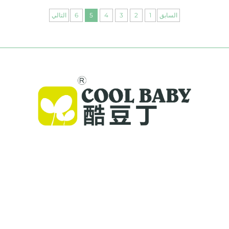
السابق
1
2
3
4
5
6
التالي
توفر Cool Baby أسرّة عالية الجودة، وأرجوحات للأطفال،
ومنتجات داخلية للأطفال لعائلات حول العالم. مع أكثر من
300 براءة اختراع وسلامة تم التحقق منها مخبريًا، نقدّم
معدات أطفال مبتكرة وعالية الجودة يُعتمد عليها في 72
دولة. اطلب الكتالوج اليوم.