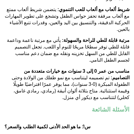
شريط ألعاب مع ألعاب للعب التنموي:
يتضمن شريط ألعاب ممتع
مع ألعاب مرفقة تحفز حواس الطفل وتشجع على تطوير المهارات
الحركية الدقيقة، والتنسيق بين اليد والعين، وقدرات تتبع الأشياء
بالعين.
مرتبة قابلة للطي للراحة والسهولة:
يأتي مع مرتبة ناعمة وداعمة
قابلة للطي توفر سطحًا مريحًا للنوم أو اللعب.
تجعل التصميم
القابل للطي من السهل تخزينه ونقله مع ضمان دعم مناسب
لجسم الطفل النامي.
مناسب من عمر 0 إلى 3 سنوات مع خيارات متعددة من
التصاميم:
تم تصميمه ليتناسب مع نمو طفلك من الولادة وحتى
الطفولة المبكرة (0-3 سنوات)، مما يوفر عمرًا افتراضيًا طويلًا
وقيمة استثنائية.
متاح بثلاثة ألوان أنيقة (رمادي، رمادي غامق،
كحلي) لتتناسب مع ديكور أي منزل.
الأسئلة الشائعة
س1: ما هو الحد الأدنى لكمية الطلب والسعر؟