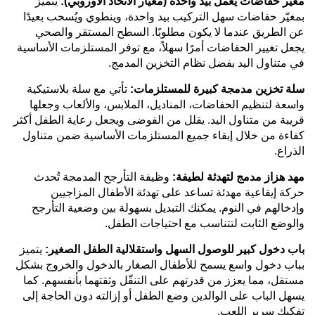
مغيّر حفاضات يعمل بيد واحدة (معيار الاتحاد الأوروبي):
يتميز
بمغيّر حفاضات سهل التركيب بيد واحدة، وينطوي ويُسحب بعيدًا
عن الطريق عندما لا يكون مطلوبًا.
السطح المستقر والصحي
يجعل تغيير الحفاضات أمرًا سهلاً، مع توفر المستلزمات الأساسية
في متناول اليد بفضل نظام التخزين المدمج.
سلة تخزين مدمجة كبيرة للمستلزمات:
تأتي مع سلة بلاستيكية
واسعة لتنظيم الحفاضات، المناديل، الملابس، والألعاب وجعلها
قريبة من متناول اليد.
يقلل من الفوضى ويجعل رعاية الطفل أكثر
كفاءة من خلال إبقاء جميع المستلزمات الأساسية ضمن متناول
الذراع.
مهد هزاز مدمج لتهدئة لطيفة:
وظيفة التأرجح المدمجة تُحدث
حركة إيقاعية مهدئة تساعد على تهدئة الأطفال المزاجيين
وإدخالهم في النوم.
يمكنك التبديل بسهولة بين وضعية التأرجح
والوضع الثابت لتتناسب مع احتياجات الطفل.
باب دخول كبير للوصول السهل واستقلالية الطفل الصغير:
يتميز
بباب دخول واسع يسمح للأطفال الصغار بالدخول والخروج بشكل
مستقل، مما يعزز من قدرتهم على التنقّل وثقتهما بأنفسهم.
كما
يسهل الباب على الوالدين وضع الطفل أو إزالته دون الحاجة إلى
تفكيك سرير اللعب.