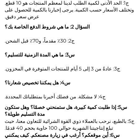
ج1: الحد الأدنى لكمية الطلب لدينا لمعظم المنتجات هو 10 قطع.
وتختلف الأسعار حسب الكمية. يرجى إخبارنا بالكمية للحصول على
عرض سعر دقيق.
السؤال 2: ما هي شروط الدفع الخاصة بك؟
ج2: 30٪ مقدماً، و70٪ قبل الشحن.
س3: ما هي المدة الزمنية للتسليم؟
ج3: عادةً من 3 إلى 5 أيام للمنتجات المتوفرة في المخزون.
س4: هل يمكننا تخصيص شعارنا؟
ج4: لا مشكلة. من فضلك أخبرنا بمتطلباتك المحددة.
س5: إذا طلبت كمية كبيرة، هل ستمنحني خصمًا؟ وهل ستكون
مدة التسليم طويلة؟
ج5: بالطبع، نرحب بالعملاء ذوي القوة الشرائية للتعاون معنا، حيث
تبلغ إنتاجيتنا الشهرية حوالي 100 حاوية بحجم 40 قدمًا.
س6: أين موقعكم؟ أرغب في زيارة مصنعكم. كيف يمكنني