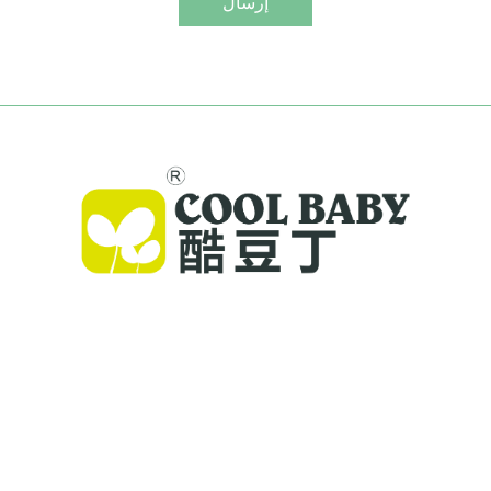
إرسال
توفر Cool Baby أسرّة عالية الجودة، وأرجوحات للأطفال،
ومنتجات داخلية للأطفال لعائلات حول العالم. مع أكثر من
300 براءة اختراع وسلامة تم التحقق منها مخبريًا، نقدّم
معدات أطفال مبتكرة وعالية الجودة يُعتمد عليها في 72
دولة. اطلب الكتالوج اليوم.