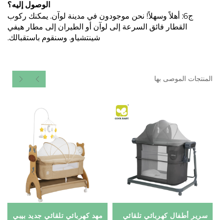
الوصول إليه؟
ج6: أهلاً وسهلاً! نحن موجودون في مدينة لوآن. يمكنك ركوب
القطار فائق السرعة إلى لوآن أو الطيران إلى مطار هيفي
شينتشياو. وسنقوم باستقبالك.
المنتجات الموصى بها
سرير أطفال كهربائي تلقائي
مهد كهربائي تلقائي جديد بيبي