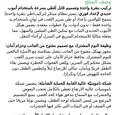
وصف المنتج
تركيب بنقرة واحدة وتصميم قابل للطي بسرعة باستخدام أنبوب
حديدي لإعداد فوري:
يتميز بنظام مبتكر (تركيب/طي بنقرة واحدة)
يسمح للوالدين بإعداد أو طي سرير اللعب في ثوانٍ باستخدام يد
واحدة فقط—بدون أدوات، ولا خطوات معقدة.
يضمن هيكل
الأنبوب الحديدي الثبات مع تمكين الطي السلس والسهل، مما
يجعله مثاليًا للاستخدام السريع في المنزل أو أثناء التنقل.
وظيفة النوم المشترك مع تصميم مفتوح من الجانب وحزام أمان:
مجهز بهيكل مفتوح من الجانب يتصل بسلاسة مع الأسرّة البالغين
للنوم المشترك.
يحافظ حزام الأمان على تثبيت سرير اللعب
بشكل محكم إلى السرير، ويُلغي الفجوات الخطرة ويضمن بقاء
الطفل قريبًا وبأمان.
مثالي للإرضاع ليلاً ولتطمين الطفل دون
الحاجة للنهوض مرارًا وتكرارًا.
شبكة ناموسيّة عالية القامة للحماية الشاملة:
يتضمن شبكة
ناموسيات عالية الارتفاع تغطي بالكامل تحجب البعوض
والحشرات مع السماح بتدفق هواء كحد أقصى.
يمنع التصميم
المرتفع من لمس الشبكة لوجه الطفل، ويضمن نومًا مريحًا حتى
في الصيف أو في البيئات التي تكثر فيها الحشرات.