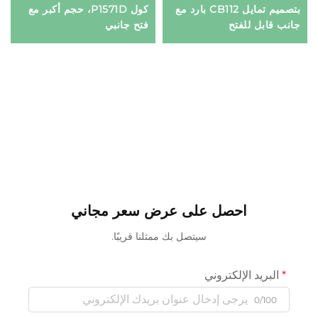
بتصميم تمايل CB112 بارد مع
كول P1571D، حجم أكبر مع
جانب قابل للفتح
فتح جانبي
احصل على عرض سعر مجاني
سيتصل بك ممثلنا قريبًا.
البريد الإلكتروني
0/100