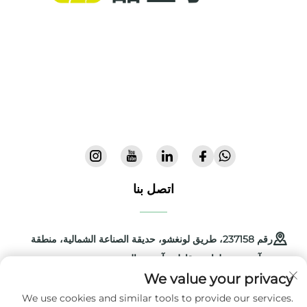
توفر Cool Baby أسرّة عالية الجودة، وأرجوحات للأطفال،
ومنتجات داخلية للأطفال لعائلات حول العالم. مع أكثر من
300 براءة اختراع وسلامة تم التحقق منها مخبريًا، نقدّم
معدات أطفال مبتكرة وعالية الجودة يُعتمد عليها في 72
دولة. اطلب الكتالوج اليوم.
اتصل بنا
رقم 237158، طريق لونغشو، حديقة الصناعة الشمالية، منطقة
جينآن، مدينة لوان، مقاطعة آنهوي، الصين
We value your privacy
+86-13516489604
We use cookies and similar tools to provide our services.