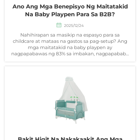
Ano Ang Mga Benepisyo Ng Maitatakid
Na Baby Playpen Para Sa B2B?
2025/12/24
Nahihirapan sa masikip na espasyo para sa
childcare at mataas na gastos sa pag-setup? Ang
mga maitatakid na baby playpen ay
nagpapabawas ng 83% sa imbakan, nagpapababa
ng 86% sa gastos sa trabaho, at nagtaas ng ROI.
Tuklasin ang mga benepisyo nito sa B2B ngayon.
Bakit Higit Na Nakakaakit Ang Mga