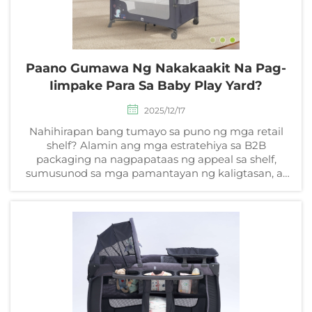
Paano Gumawa Ng Nakakaakit Na Pag-
Iimpake Para Sa Baby Play Yard?
2025/12/17
Nahihirapan bang tumayo sa puno ng mga retail
shelf? Alamin ang mga estratehiya sa B2B
packaging na nagpapataas ng appeal sa shelf,
sumusunod sa mga pamantayan ng kaligtasan, at
nagtataguyod ng pakikipagsosyo sa mga retailer.
Kunin na ang iyong libreng checklist.