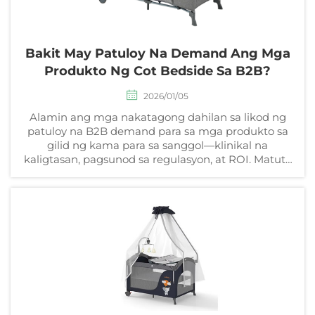
Bakit May Patuloy Na Demand Ang Mga
Produkto Ng Cot Bedside Sa B2B?
2026/01/05
Alamin ang mga nakatagong dahilan sa likod ng
patuloy na B2B demand para sa mga produkto sa
gilid ng kama para sa sanggol—klinikal na
kaligtasan, pagsunod sa regulasyon, at ROI. Matuto
kung paano nakikinabang ang mga ospital at
tagapagbigay ng pangangalaga. I-download ang
mga pananaw.