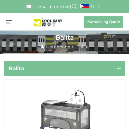
TL
[email protected]
Kumuha ng Quote
Balita
Homepage
>
Balita
Balita