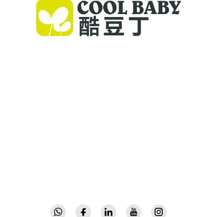
Ang Cool Baby ay nagbibigay ng mga de-
kalidad na kuna, swing para sa sanggol, at mga
produkto para sa loob ng bahay para sa mga
pamilya sa buong mundo. Mayroon kaming
higit sa 300 patente at seguridad na
pinatunayan ng laboratoryo, na nagdudulot ng
inobatibong at mataas na kalidad na mga
kagamitang pang-sanggol na
pinagkakatiwalaan sa 72 bansa. Mag-request ng
katalogo ngayon.