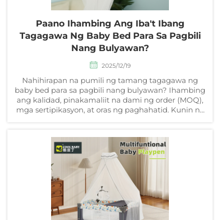
Paano Ihambing Ang Iba't Ibang
Tagagawa Ng Baby Bed Para Sa Pagbili
Nang Bulyawan?
2025/12/19
Nahihirapan na pumili ng tamang tagagawa ng
baby bed para sa pagbili nang bulyawan? Ihambing
ang kalidad, pinakamaliit na dami ng order (MOQ),
mga sertipikasyon, at oras ng paghahatid. Kunin na
ang aming libreng checklist ng tagapagtustos.