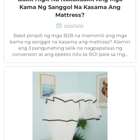
Kama Ng Sanggol Na Kasama Ang
Mattress?
2025/12/22
Bakit pinipili ng mga B2B na mamimili ang mga
kama ng sanggol na kasama ang mattress? Alamin
ang 3 pangunahing salik na nagpapataas ng
conversion at ang epekto nito sa ROI para sa mga
nagtitinda. I-download na ang ulat tungkol sa pag-
uugali ng mamimili.