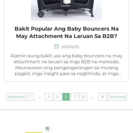
Bakit Popular Ang Baby Bouncers Na
May Attachment Na Laruan Sa B2B?
2025/12/15
Alamin kung bakit uso ang baby bouncers na may
attachment na laruan sa mga B2B na merkado.
Maunawaan ang pangangailangan sa murang
pagbili, mga insight para sa nagtitinda, at mga
oportunidad para sa paglago. Alamin na ngayon.
...
...
Nakaraan
1
4
5
6
7
8
12
Susunod