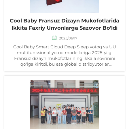
Cool Baby Fransuz Dizayn Mukofotlarida
Ikkita Faxriy Unvonlarga Sazovor Bo'ldi
2025/06/17
Cool Baby Smart Cloud Deep Sleep yotoq va UU
multifunksional yotoq modellariga 2025-yilgi
Fransuz dizayn mukofotlarining ikkala sovrinini
qo'lga kiritdi, bu esa global distribyutorlar
tomonidan ishonch bilan tanilgan sifatli bolalar
mahsulotlari etkazib beruvchisi hisoblanishini
tasdiqlaydi.