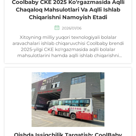
Coolbaby CKE 2025 Ko'rgazmasida Aqlli
Chaqaloq Mahsulotlari Va Aqlli Ishlab
Chiqarishni Namoyish Etadi
2026/01/06
Xitoyning milliy yuqori texnologiyali bolalar
aravachalari ishlab chiqaruvchisi Coolbaby brendi
2025-yilgi CKE ko'rgazmasida aqlli bolalar
mahsulotlarini hamda aqlli ishlab chiqarishni
namoyish etadi va dunyo bo'ylab oilalarga
innovatsion, laboratoriya tekshiruvidan o'tgan
xavfsiz bolalar jihozlarini taklif qiladi.
Qishda Issiqchilik Tarqatish: CoolBaby