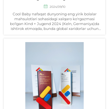
2024/09/10
Cool Baby nafaqat dunyoning eng yirik bolalar
mahsulotlari sohasidagi xalqaro ko'rgazmasi
bo'lgan Kind + Jugend 2024 (Keln, Germaniya)da
ishtirok etmoqda, bunda global xaridorlar uchun
yangi ajoyib sifatli bolalar yotoqlarini namoyish
etadi.