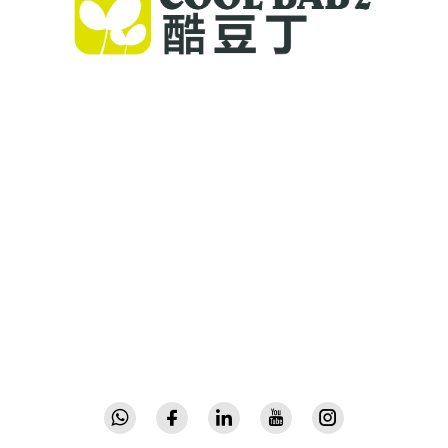
Cool Baby butun dunyo bo'ylab oilalarga yuqori
sifatli yotoqxonalarni, bolalar taganaklarini va
bolalar uchun ichki foydalanishdagi
mahsulotlarni taqdim etadi. 300 dan ortiq
patentlarga ega bo'lib, laboratoriya tomonidan
tasdiqlangan xavfsizlikni ta'minlaymiz, 72 ta
mamlakatda ishonch bilan foydalaniladigan
yangilik kirituvchi, yuqori sifatli bolalar
jihozlarini yetkazib beramiz. Hoziroq katalog
so'rang.