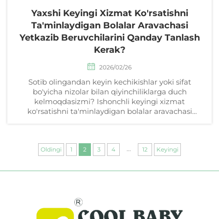
Yaxshi Keyingi Xizmat Ko'rsatishni
Ta'minlaydigan Bolalar Aravachasi
Yetkazib Beruvchilarini Qanday Tanlash
Kerak?
2026/02/26
Sotib olingandan keyin kechikishlar yoki sifat
bo'yicha nizolar bilan qiyinchiliklarga duch
kelmoqdasizmi? Ishonchli keyingi xizmat
ko'rsatishni ta'minlaydigan bolalar aravachasi
yetkazib beruvchilarini baholash bo'yicha 4 ta
isbotlangan qadamni oching — ishonchni oshiring,
xavflarni kamaytiring va aminchilik bilan
...
kengaytiring. Bugun siz ham sotib olishni boshlang.
Oldingi
1
2
3
4
12
Keyingi