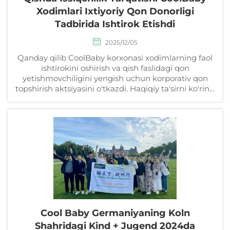
Xodimlari Ixtiyoriy Qon Donorligi
Tadbirida Ishtirok Etishdi
2025/12/05
Qanday qilib CoolBaby korxonasi xodimlarning faol
ishtirokini oshirish va qish faslidagi qon
yetishmovchiligini yengish uchun korporativ qon
topshirish aktsiyasini o'tkazdi. Haqiqiy ta'sirni ko'ring
— 7,100 ml taxminan 20 kishining hayotini saqladi.
O'z dasturingizni qanday boshlash kerakligini
o'rganing.
Cool Baby Germaniyaning Koln
Shahridagi Kind + Jugend 2024da