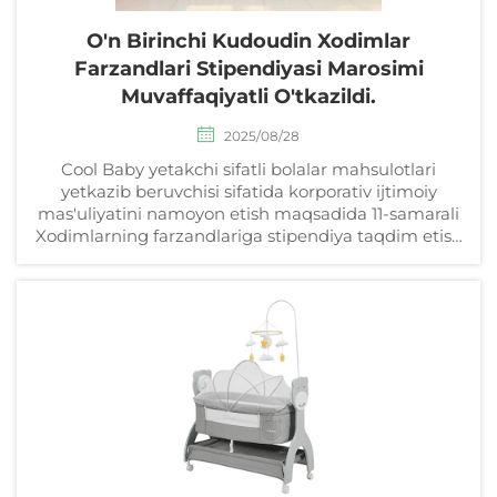
O'n Birinchi Kudoudin Xodimlar
Farzandlari Stipendiyasi Marosimi
Muvaffaqiyatli O'tkazildi.
2025/08/28
Cool Baby yetakchi sifatli bolalar mahsulotlari
yetkazib beruvchisi sifatida korporativ ijtimoiy
mas'uliyatini namoyon etish maqsadida 11-samarali
Xodimlarning farzandlariga stipendiya taqdim etish
tadbirini o'tkazdi.