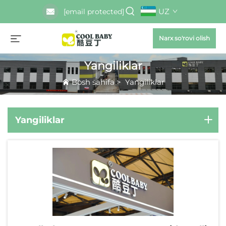
UZ
[email protected]
Narx so'rovi olish
Yangiliklar
Bosh sahifa
>
Yangiliklar
Yangiliklar