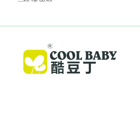
Cool Baby ayaa siinaya dabiyada premium,
xaafinayaasha bataahda, iyo alaabta dhulka ah
ee carruurtaha si loo hortiidmo boqollada
dunida. 300+ bartamaha iyo aamininta la
tijaabiyo laboratoor, waxaanu siinannaa alaab
nooc leh iyo kamaan leh oo kuwa ammaan