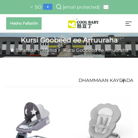
SO
[email protected]
Hesho Fafaa'iin
Kursi Goobeed ee Arruuraha
Safarada
>
Maltid
>
Kursi Goobeed ee Arruuraha
DHAMMAAN KAYDADA