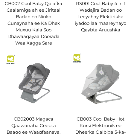
CB002 Cool Baby Qalafka
RS001 Cool Baby 4 in 1
Caalamiga ah ee Jiritaal
Wadajira Badan oo
Badan oo Ninka
Leeyahay Elektirikka
Cunaynaha ee Ka Dhex
iyadoo laa maareynayo
Muxuu Kala Soo
Qaybta Aruushka
Dhawaaqayaa Doorada
Waa Xagga Sare
CB02003 Magaca
CB003 Cool Baby Hot
Qaawanaha Ceebta
Kursi Elektronik ee
Baaqo ee Waaqfaanaya,
Dheerka Qalbiga 5-ka-