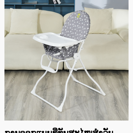
ການອອກແບບທີ່ທັນສະໄໝສຳລັບ