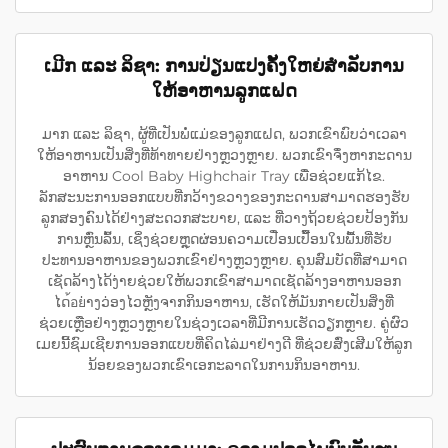
ເມີກ ແລະ ລິຊາ: ການປ່ຽນແປງຄັ້ງໃຫຍ່ສຳລັບການ
ໃຫ້ອາຫານລູກແຝດ
ມາກ ແລະ ລິຊາ, ຜູ້ທີ່ເປັນພໍ່ແມ່ຂອງລູກແຝດ, ພວກເຂົາພົບວ່າເວລາ
ໃຫ້ອາຫານເປັນສິ່ງທີ່ທ້າທາຍຢ່າງຫຼວງຫຼາຍ. ພວກເຂົາຈຶ່ງຫາກະດານ
ອາຫານ Cool Baby Highchair Tray ເພື່ອຊ່ວຍແກ້ໄຂ.
ລັກສະນະການອອກແບບທີ່ກວ້າງຂວາງຂອງກະດານສາມາດຮອງຮັບ
ລູກສອງຄົນໄດ້ຢ່າງສະດວກສະບາຍ, ແລະ ທີ່ວາງຖ້ວຍຊ່ວຍປ້ອງກັນ
ການຫຼົ່ນລົ້ນ, ເຊິ່ງຊ່ວຍຫຼຸດຜ່ອນຄວາມເປື່ອນເປື້ອນໃນພື້ນທີ່ຮັບ
ປະທານອາຫານຂອງພວກເຂົາຢ່າງຫຼວງຫຼາຍ. ຄຸນສົມບັດທີ່ສາມາດ
ເຊັດລ້າງໄດ້ງ່າຍຊ່ວຍໃຫ້ພວກເຂົາສາມາດເຊັດລ້າງອາຫານອອກ
ໄດ้อย່າງວ່ອງໄວຫຼັງຈາກກິນອາຫານ, ເຮັດໃຫ້ມັນກາຍເປັນສິ່ງທີ່
ຊ່ວຍເຫຼືອຢ່າງຫຼວງຫຼາຍໃນຊ່ວງເວລາທີ່ມີການເຮັດວຽກຫຼາຍ. ຄູ່ຜົວ
ເມຍນີ້ຊົມເຊີຍການອອກແບບທີ່ຄິດໄລ່ມາຢ່າງດີ ທີ່ຊ່ວຍສົ່ງເສີມໃຫ້ລູກ
ນ້ອຍຂອງພວກເຂົາເອກະລາດໃນການກິນອາຫານ.