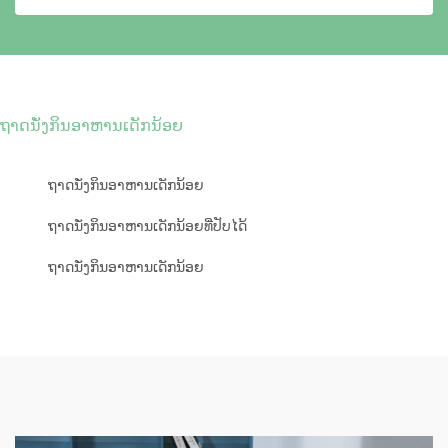
ຖາດນັ່ງກິນອາຫານເດັກນ້ອຍ
ຖາດນັ່ງກິນອາຫານເດັກນ້ອຍ
ຖາດນັ່ງກິນອາຫານເດັກນ້ອຍທີ່ປັບໄດ້
ຖາດນັ່ງກິນອາຫານເດັກນ້ອຍ