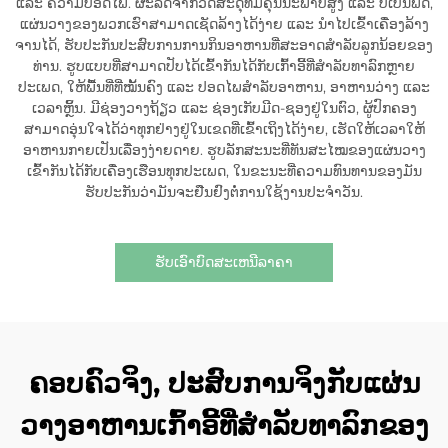
ແລະ ຄວາມປອດໄພ. ຜະລິດຈາກວັດສະດຸທີ່ມີຄຸນນະພາບສູງ ແລະ ບໍ່ເປັນພິດ,
ແຜ່ນວາງຂອງພວກເຮົາສາມາດເຊັດລ້າງໄດ້ງ່າຍ ແລະ ນຳໄປເຂົ້າເຄື່ອງລ້າງ
ຈານໄດ້, ຮັບປະກັນປະສົບການການກິນອາຫານທີ່ສະອາດສຳລັບລູກນ້ອຍຂອງ
ທ່ານ. ຮູບແບບທີ່ສາມາດປັບໄດ້ເຂົ້າກັນໄດ້ກັບເກົ້າອີ້ທີ່ສຳລັບທາລົກຫຼາຍ
ປະເພດ, ໃຫ້ພື້ນທີ່ທີ່ໝັ້ນຄົງ ແລະ ປອດໄພສຳລັບອາຫານ, ອາຫານວ່າງ ແລະ
ເວລາຫຼິ້ນ. ມີຊ່ອງວາງຖ້ຽວ ແລະ ຊ່ອງເກັບມີດ-ຊອງຢູ່ໃນຕົວ, ຜູ້ປົກຄອງ
ສາມາດອຸ່ນໃຈໄດ້ວ່າທຸກຢ່າງຢູ່ໃນເຂດທີ່ເຂົ້າເຖິງໄດ້ງ່າຍ, ເຮັດໃຫ້ເວລາໃຫ້
ອາຫານກາຍເປັນເລື່ອງງ່າຍດາຍ. ຮູບລັກສະນະທີ່ທັນສະໄໝຂອງແຜ່ນວາງ
ເຂົ້າກັນໄດ້ກັບເຄື່ອງເຮືອນທຸກປະເພດ, ໃນຂະນະທີ່ຄວາມທົນທານຂອງມັນ
ຮັບປະກັນວ່າມັນຈະຢືນຢົງຕໍ່ການໃຊ້ງານປະຈຳວັນ.
ຮັບເອົາບົດສະເຫນີລາຄາ
ຄອບຄົວຈິງ, ປະສົບການຈິງກັບແຜ່ນ
ວາງອາຫານເກົ້າອີ້ທີ່ສຳລັບທາລົກຂອງ