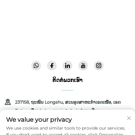
Cool Baby ສະໜອງເຕັຽງເດັກຄຸນນະພາບສູງ, ເຕັຽງໄວ້
ເດັກ, ແລະ ຜະລິດຕະພັນໃນຮົ່ມສຳລັບເດັກ ໃຫ້ແກ່ຄອບຄົວ
ທົ່ວໂລກ. ພວກເຮົາມີສິດທິບັດຫຼາຍກວ່າ 300 ສິດທິບັດ ແລະ
ການຢັ້ງຢືນຄວາມປອດໄພຈາກຫ້ອງທົດລອງ, ພວກເຮົາ
ສະໜອງອຸປະກອນເດັກທີ່ທັນສະໄໝ ແລະ ມີຄຸນນະພາບສູງ ທີ່
ໄດ້ຮັບຄວາມໄວ້ວາງໃຈໃນ 72 ປະເທດ. ຂໍຮັບປື້ມຕາລາງ
ຜະລິດຕະພັນມື້ນີ້.
ຕິດຕໍ່ພວກເຮົາ
237158, ຖະໜົນ Longshu, ສວນອຸດສາຫະກຳເຂດເໜືອ, ເຂດ
Jin'an, ເມືອງ Lu'an, ແຂວງ Anhui, ປະເທດຈີນ
We value your privacy
+86-13516489604
We use cookies and similar tools to provide our services.
If you don't want to accept all cookies, click Personalize