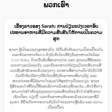
ພວກເຮົາ
ເລື່ອງລາວຂອງ Sarah: ການປ່ຽນແປງເວລາຮັບ
ປະທານອາຫານທີ່ມີຄວາມສັບສົນໃຫ້ກາຍເປັນຄວາມ
ສຸກ
ຊາລາ ຜູ້ເປັນແມ່ຂອງລູກສອງຄົນ, ໄດ້ດິ້ນຮົນກັບຄວາມເປື່ອນເປື້ອນໃນ
ເວລາກິນອາຫານຈົນกระทັ່ງພົບກັບໂຕະທີ່ນັ່ງກິນອາຫານເດັກນ້ອຍ
Cool Baby. ດ້ວຍພື້ນຜິວທີ່ສະອາດງ່າຍ ແລະ ຮູບແບບທີ່ຖືກອອກ
ແບບຢ່າງລະມັດລະວັງ, ເວລາກິນອາຫານໄດ້ປ່ຽນເປັນປະສົບການທີ່
ມ່ວນຊື່ນສຳລັບຄອບຄົວຂອງນາງ. ຂະໜາດທີ່ສາມາດປັບໄດ້ເຮັດໃຫ້
ມັນເຂົ້າກັນໄດ້ຢ່າງດີກັບໂຕະທີ່ນັ່ງກິນອາຫານທີ່ນາງມີຢູ່, ແລະ
ສ່ວນປະກອບທີ່ມີຢູ່ພາຍໃນຊ່ວຍໃຫ້ທຸກຢ່າງເປັນລະບຽບ. ຊາລາ
ຮູ້ສຶກຂອບໃຈທີ່ໂຕະນີ້ຖືກຜະລິດຈາກວັດສະດຸທີ່ປອດໄພ, ເຮັດໃຫ້ນາງ
ສາມາດໃສ່ໃຈກັບລູກໆຂອງນາງແທນທີ່ຈະຕ້ອງເອົາໃຈໃສ່ກັບການ
ເຊັດເປື່ອນ. ດຽວນີ້, ເວລາກິນອາຫານກັບຄອບຄົວແມ່ນເວລາທີ່ມີ
ຄຸນຄ່າ, ທີ່ພົ້ນເດັ່ນຈາກຄວາມກັງວົນໃຈຂອງການຫຼົ່ນລ້ນ ແລະ ຄວາມ
ເປື່ອນເປື້ອນ.