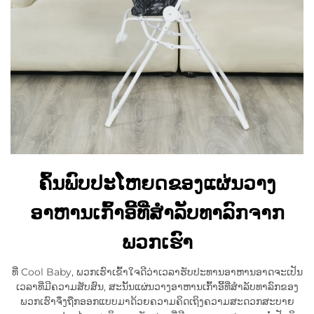
ຄົ້ນພົບປະໂຫຍດຂອງແຜ່ນວາງ
ອາຫານເກົ້າອີ້ທີ່ສຳລັບທາລົກຈາກ
ພວກເຮົາ
ທີ່ Cool Baby, ພວກເຮົາເຂົ້າໃຈດີວ່າເວລາຮັບປະທານອາຫານອາດຈະເປັນ
ເວລາທີ່ມີຄວາມສັບສົນ, ສະນັ້ນແຜ່ນວາງອາຫານເກົ້າອີ້ທີ່ສຳລັບທາລົກຂອງ
ພວກເຮົາຈຶ່ງຖືກອອກແບບມາດ້ວຍຄວາມຄິດເຖິງຄວາມສະດວກສະບາຍ