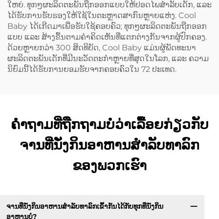
ໃຫຍ່. ທຸກໆຜະລິດຕະພັນຖືກອອກແບບໃຫ້ປອດໄພສຳລັບເດັກ, ແລະ
ໄດ້ຮັບການຮັບຮອງໃຫ້ໃຊ້ໃນຕະຫຼາດສາກົນຫຼາຍແຫ່ງ. Cool
Baby ໄດ້ເກີດມາເພື່ອຮັບໃຊ້ຄອບຄົວ; ທຸກໆຜະລິດຕະພັນຖືກອອກ
ແບບ ແລະ ສ້າງຂຶ້ນຕາມຄຳຄິດເຫັນທີ່ແຕກຕ່າງກັນຈາກຜູ້ປົກຄອງ.
ດ້ວຍຫຼາຍກວ່າ 300 ສິດທິບັດ, Cool Baby ແມ່ນຜູ້ພັດທະນາ
ຜະລິດຕະພັນເດັກທີ່ມີນະວັດຕະກຳຫຼາຍທີ່ສຸດໃນໂລກ, ແລະ ຄວາມ
ນິຍົມນີ້ໄດ້ຮັບການຍອມຮັບຈາກຄອບຄົວໃນ 72 ປະເທດ.
ຄຳຖາມທີ່ຖືກຖາມບໍ່ວ່າເລື້ອຍກ່ຽວກັບ
ຈານທີ່ນັ່ງກິນອາຫານສຳລັບທາລົກ
ຂອງພວກເຮົາ
ຈານທີ່ນັ່ງກິນອາຫານສຳລັບທາລົກເຂົ້າກັນໄດ້ກັບທຸກທີ່ນັ່ງກິນ
ອາຫານບໍ?