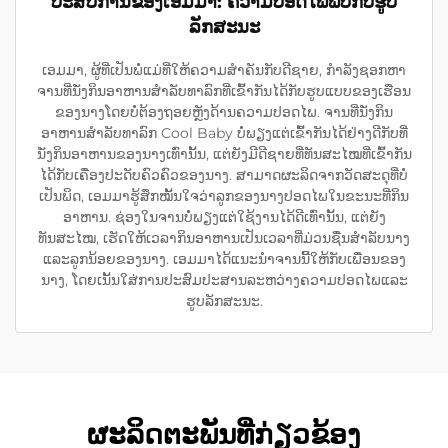
ປະສົບການຂອງເອມມາ: ຄວາມປອດໄພພົບກັບຮູບ
ລັກສະນະ
ເອມມາ, ຜູ້ທີ່ເປັນພໍ່ແມ່ທີ່ໃຫ້ຄວາມສຳຄັນກັບດີຊາຍ, ກຳລັງຊອກຫາ
ຈານທີ່ນັ່ງກິນອາຫານສຳລັບທາລົກທີ່ເຂົ້າກັນໄດ້ກັບຮູບແບບຂອງເຮືອນ
ຂອງນາງໂດຍບໍ່ຕ້ອງຖອຍຫຼັງດ້ານຄວາມປອດໄພ. ຈານທີ່ນັ່ງກິນ
ອາຫານສຳລັບທາລົກ Cool Baby ບໍ່ພຽງແຕ່ເຂົ້າກັນໄດ້ຢ່າງດີກັບທີ່
ນັ່ງກິນອາຫານຂອງນາງເທົ່ານັ້ນ, ແຕ່ຍັງມີດີຊາຍທີ່ທັນສະໄໝທີ່ເຂົ້າກັນ
ໄດ້ກັບເຄື່ອງປະດັບຄົວຄົວຂອງນາງ. ສາມາດຜະລິດຈາກວັດສະດຸທີ່ບໍ່
ເປັນພິດ, ເອມມາຮູ້ສຶກໝັ້ນໃຈວ່າລູກຂອງນາງປອດໄພໃນຂະນະທີ່ກິນ
ອາຫານ. ຊ່ອງໃນຈານບໍ່ພຽງແຕ່ໃຊ້ງານໄດ້ດີເທົ່ານັ້ນ, ແຕ່ຍັງ
ທັນສະໄໝ, ເຮັດໃຫ້ເວລາກິນອາຫານເປັນເວລາທີ່ມ່ວນຊື່ນສຳລັບນາງ
ແລະລູກນ້ອຍຂອງນາງ. ເອມມາໄດ້ແນະນຳຈານນີ້ໃຫ້ກັບເພື່ອນຂອງ
ນາງ, ໂດຍເນັ້ນໃສ່ການປະສົມປະສານລະຫວ່າງຄວາມປອດໄພແລະ
ຮູບລັກສະນະ.
ຜະລິດຕະພັນທີ່ກ່ຽວຂ້ອງ