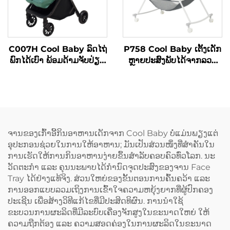
C007H Cool Baby ລົດໄຖ່
P758 Cool Baby ເຕັ້ງເດັກ
ພົກໄດ້ເບົາ ພ້ອມດ້າມຈັບປ່ຽນ
ຫຼາຍປະສົງພັບໄດ້ຈາກລວດ
ທິດໄດ້
ເຫຼັກ ເຕັ້ງເດັກແບບທັນສະໄໝ
ແບບດີຊາຍ ເຕັ້ງເດັກນ້ອຍ ເຕັ້ງ
ຂ້າງເຕັ້ງ
ຈານຂອງເກົ້າອີ້ກິນອາຫານເດັກຈາກ Cool Baby ບໍ່ແມ່ນພຽງແຕ່
ອຸປະກອນຊ່ວຍໃນການໃຫ້ອາຫານ; ມັນເປັນສ່ວນໜຶ່ງທີ່ສຳຄັນໃນ
ການເຮັດໃຫ້ການກິນອາຫານງ່າຍຂຶ້ນສຳລັບຄອບຄົວທົ່ວໂລກ. ນະ
ວັດຕະກຳ ແລະ ຄຸນນະພາບໄດ້ກຳນົດຈຸດປະສົງຂອງຈານ Face
Tray ໄດ້ຢ່າງແທ້ຈິງ. ສ່ວນໃຫຍ່ຂອງຂັ້ນຕອນການຄົ້ນຄວ້າ ແລະ
ການອອກແບບລວມເຖິງການເຂົ້າໃຈຄວາມຫຍຸ້ງຍາກທີ່ຜູ້ປົກຄອງ
ປະເຊີນ ເພື່ອສ້າງວິທີແກ້ໄຂທີ່ມີປະສິດທິຜົນ. ການນຳໃຊ້
ຂະບວນການຜະລິດທີ່ມີລະບົບເຄື່ອງຈັກສູງໃນຂະນາດໃຫຍ່ ໃຫ້
ຄວາມຖືກຕ້ອງ ແລະ ຄວາມສອດຄ່ອງໃນການຜະລິດໃນຂະນາດ