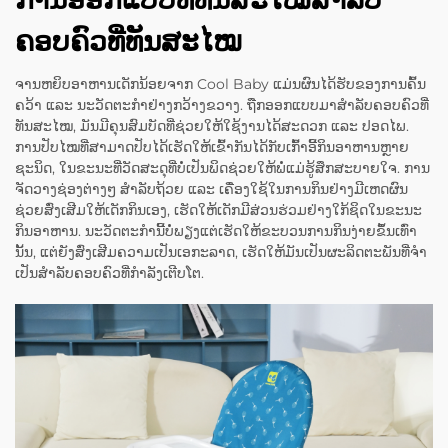
ຄອບຄົວທີ່ທັນສະໄໝ
ຈານຫຍິບອາຫານເດັກນ້ອຍຈາກ Cool Baby ແມ່ນຜົນໄດ້ຮັບຂອງການຄົ້ນ
ຄວ້າ ແລະ ນະວັດຕະກໍາຢ່າງກວ້າງຂວາງ. ຖືກອອກແບບມາສໍາລັບຄອບຄົວທີ່
ທັນສະໄໝ, ມັນມີຄຸນສົມບັດທີ່ຊ່ວຍໃຫ້ໃຊ້ງານໄດ້ສະດວກ ແລະ ປອດໄພ.
ການປັບໄໝທີ່ສາມາດປັບໄດ້ເຮັດໃຫ້ເຂົ້າກັນໄດ້ກັບເກົ້າອີ້ກິນອາຫານຫຼາຍ
ຊະນິດ, ໃນຂະນະທີ່ວັດສະດຸທີ່ບໍ່ເປັນພິດຊ່ວຍໃຫ້ພໍ່ແມ່ຮູ້ສຶກສະບາຍໃຈ. ການ
ຈັດວາງຊ່ອງຕ່າງໆ ສໍາລັບຖ້ວຍ ແລະ ເຄື່ອງໃຊ້ໃນການກິນຢ່າງມີເຫດຜົນ
ຊ່ວຍສົ່ງເສີມໃຫ້ເດັກກິນເອງ, ເຮັດໃຫ້ເດັກມີສ່ວນຮ່ວມຢ່າງໃກ້ຊິດໃນຂະນະ
ກິນອາຫານ. ນະວັດຕະກໍານີ້ບໍ່ພຽງແຕ່ເຮັດໃຫ້ຂະບວນການກິນງ່າຍຂຶ້ນເທົ່າ
ນັ້ນ, ແຕ່ຍັງສົ່ງເສີມຄວາມເປັນເອກະລາດ, ເຮັດໃຫ້ມັນເປັນຜະລິດຕະພັນທີ່ຈໍາ
ເປັນສໍາລັບຄອບຄົວທີ່ກໍາລັງເຕີບໂຕ.