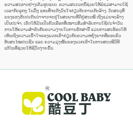
ຄວາມສະອາດຢ່າງເຕັມຮູບແບບ. ຄວາມສະດວກນີ້ຊ່ວຍໃຫ້ພໍ່ແມ່ສາມາດໃຊ້
ເວລາກັບລູກໆ ໃນມື້ໆ ແທນທີ່ຈະກັງວົນໃຈກ່ຽວກັບການເກັບລ້າງ. ວັດສະດຸທີ່
ແຂງແຮງຮັບປະກັນວ່າຈານຈະຢູ່ໃນສະພາບທີ່ດີຢູ່ສະເໝີ ເຖິງແມ່ນຈະລ້າງ
ເປັນປະຈຳ, ເຮັດໃຫ້ມັນເປັນຕົວເລືອກທີ່ເໝາະສົມສຳລັບການໃຊ້ປະຈຳວັນ.
ການໃຫ້ຄວາມສຳຄັນກັບຄວາມງ່າຍໃນການຮັກສານີ້ ແມ່ນການສະທ້ອນໃຫ້
ເຫັນເຖິງຄວາມເຂົ້າໃຈຂອງພວກເຮົາກ່ຽວກັບຄວາມຫຍຸ້ງຍາກທີ່ຄອບຄົວ
ທັນສະໄໝປະເຊີນ ແລະ ຄວາມມຸ່ງໝັ້ນຂອງພວກເຮົາໃນການສະເໜີວິທີ
ແກ້ໄຂທີ່ຊ່ວຍໃຫ້ຊີວິດງ່າຍຂຶ້ນ.