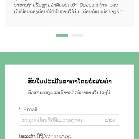
ອາຫານງ່າຍຂຶ້ນຫຼາຍສໍາລັບພວກເຮົາ. ມັນສະອາດງ່າຍ, ແລະ
ເດັກນ້ອຍຂອງຂ້ອຍກໍຮັກໃນການໃຊ້ມັນ! ຂ້ອຍຂໍແນະນໍາຢ່າງຍິ່ງ!
ຮັບໃບປະເມີນລາຄາໂດຍບໍ່ເສຍຄ່າ
ຕົວແທນຂອງພວກເຮົາຈະຕິດຕໍ່ຫາທ່ານໃນໄວໆນີ້.
Email
0/100
ໂທລະສັບມືຖື/WhatsApp