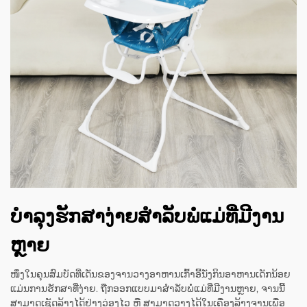
ບໍາລຸງຮັກສາງ່າຍສໍາລັບພໍ່ແມ່ທີ່ມີງານ
ຫຼາຍ
ໜຶ່ງໃນຄຸນສົມບັດທີ່ເດັ່ນຂອງຈານວາງອາຫານເກົ້າອີ້ນັ່ງກິນອາຫານເດັກນ້ອຍ
ແມ່ນການຮັກສາທີ່ງ່າຍ. ຖືກອອກແບບມາສຳລັບພໍ່ແມ່ທີ່ມີງານຫຼາຍ, ຈານນີ້
ສາມາດເຊັດລ້າງໄດ້ຢ່າງວ່ອງໄວ ຫຼື ສາມາດວາງໄດ້ໃນເຄື່ອງລ້າງຈານເພື່ອ