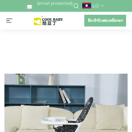
[email protected]
LO
ຮັບເອົາບົດສະເຫນີລາຄາ