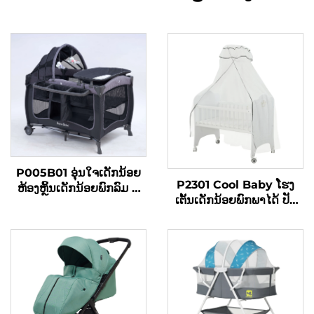
P005B01 ອຸ່ນໃຈເດັກນ້ອຍ
P2301 Cool Baby ໂຮງ
ຫ້ອງຫຼິ້ນເດັກນ້ອຍພົກລົມ ມີ
ເຕັ້ນເດັກນ້ອຍພົກພາໄດ້ ປັບ
ຕົກແບບໂລຫະ ແຄ້ມເດັກນ້ອຍ
ຂ້າງດຽວ ພ້ອມມຸງກັນຍຸງຄານ
ພັບໄດ້ ສໍາລັບທຳອິດເກີດແລະ
ສູງ
ເດັກນ້ອຍຍ່າງໄດ້