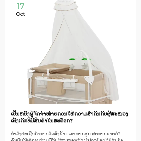
17
Oct
ເປັນຫຍັງຜູ້ຈັດຈຳໜ່າຍຄວນໃຫ້ຄວາມສຳຄັນກັບຜູ້ສະໜອງ
ເຕັ້ງເດັກທີ່ມີສິນຄ້າໃນສະຕັອກ?
ກຳລັງປະເຊີນກັບການຈັດສົ່ງຊ້າ ແລະ ການສູນເສຍການຂາຍບໍ?
ຄົ້ນພົບວິທີທີ່ການຮ່ວມມືກັບຜູ້ສະໜອງເຕັຽງໄຟລູກນ້ອຍທີ່ມີສິນຄ້າ