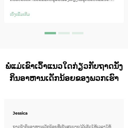
ພ້ອມຊ່ວຍເພີ່ມຄວາມໄວໃນການຈັດສົ່ງ, ຫຼຸດຜ່ອນຕົ້ນທຶນ, ແລະ ເພີ່ມ
ການຮັກສາລູກຄ້າ. ຮຽນຮູ້ເພີ່ມເຕີມດຽວນີ້.
ເບິ່ງເພີ່ມເຕີມ
ພໍ່ແມ່ເຂົາເວົ້າແນວໃດກ່ຽວກັບຖາດນັ່ງ
ກິນອາຫານເດັກນ້ອຍຂອງພວກເຮົາ
Jessica
ຖາດນັ່ງກິນອາຫານເດັກນ້ອຍທີ່ເຢັນສະບາຍໄດ້ເຮັດໃຫ້ເວລາໃຫ້