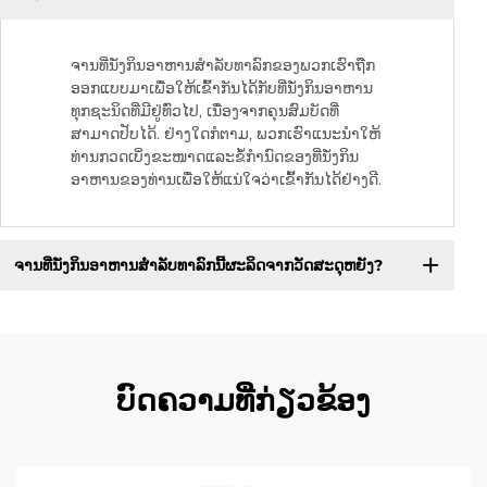
ຈານທີ່ນັ່ງກິນອາຫານສຳລັບທາລົກຂອງພວກເຮົາຖືກ
ອອກແບບມາເພື່ອໃຫ້ເຂົ້າກັນໄດ້ກັບທີ່ນັ່ງກິນອາຫານ
ທຸກຊະນິດທີ່ມີຢູ່ທົ່ວໄປ, ເນື່ອງຈາກຄຸນສົມບັດທີ່
ສາມາດປັບໄດ້. ຢ່າງໃດກໍຕາມ, ພວກເຮົາແນະນຳໃຫ້
ທ່ານກວດເບິ່ງຂະໜາດແລະຂໍ້ກຳນົດຂອງທີ່ນັ່ງກິນ
ອາຫານຂອງທ່ານເພື່ອໃຫ້ແນ່ໃຈວ່າເຂົ້າກັນໄດ້ຢ່າງດີ.
ຈານທີ່ນັ່ງກິນອາຫານສຳລັບທາລົກນີ້ຜະລິດຈາກວັດສະດຸຫຍັງ?
ບົດຄວາມທີ່ກ່ຽວຂ້ອງ