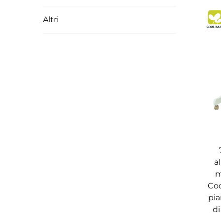
Altri
a
m
Coo
pia
di