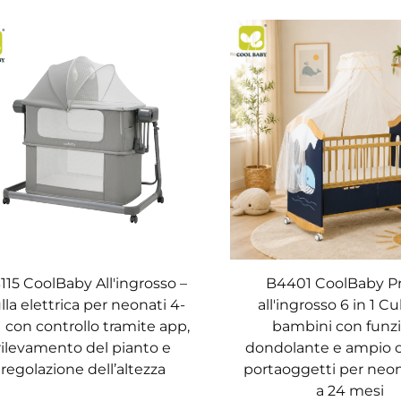
115 CoolBaby All'ingrosso –
B4401 CoolBaby P
lla elettrica per neonati 4-
all'ingrosso 6 in 1 Cu
1 con controllo tramite app,
bambini con funz
rilevamento del pianto e
dondolante e ampio 
regolazione dell’altezza
portaoggetti per neon
a 24 mesi