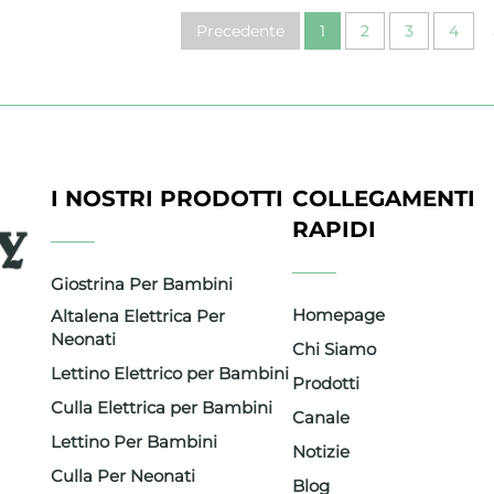
Precedente
1
2
3
4
I NOSTRI PRODOTTI
COLLEGAMENTI
RAPIDI
Giostrina Per Bambini
Homepage
Altalena Elettrica Per
Neonati
Chi Siamo
Lettino Elettrico per Bambini
Prodotti
Culla Elettrica per Bambini
mbini
Canale
tto il
Lettino Per Bambini
Notizie
ata in
Culla Per Neonati
Blog