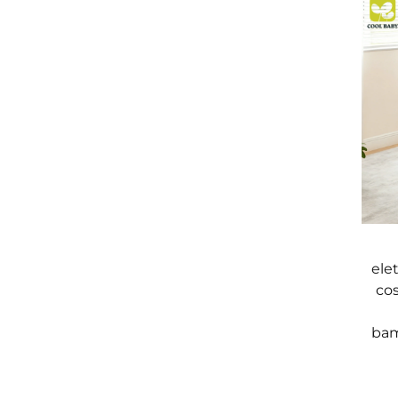
ele
cos
bam