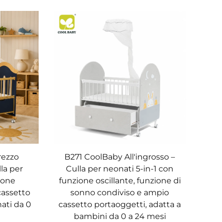
rezzo
B271 CoolBaby All'ingrosso –
lla per
Culla per neonati 5-in-1 con
ione
funzione oscillante, funzione di
cassetto
sonno condiviso e ampio
ati da 0
cassetto portaoggetti, adatta a
bambini da 0 a 24 mesi