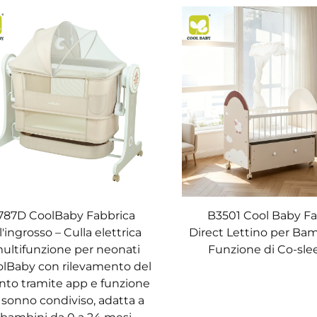
787D CoolBaby Fabbrica
B3501 Cool Baby Fa
ll'ingrosso – Culla elettrica
Direct Lettino per Ba
ultifunzione per neonati
Funzione di Co-sle
lBaby con rilevamento del
nto tramite app e funzione
 sonno condiviso, adatta a