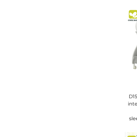
D15
int
sle