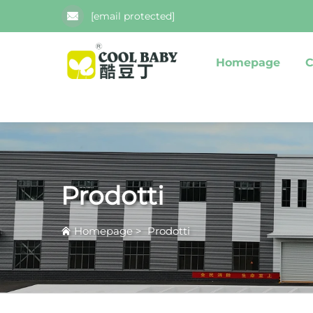
[email protected]
Homepage
C
Prodotti
Homepage
>
Prodotti