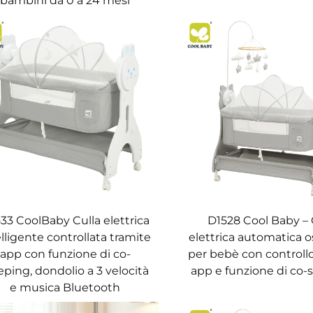
bambini da 0 a 24 mesi
33 CoolBaby Culla elettrica
D1528 Cool Baby – 
elligente controllata tramite
elettrica automatica o
app con funzione di co-
per bebè con controll
eping, dondolio a 3 velocità
app e funzione di co-
e musica Bluetooth