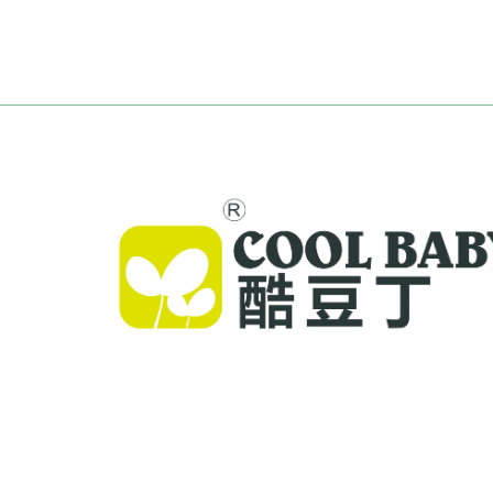
Cool Baby offre lettini premium, dondoli per ba
e prodotti per bambini da interno a famiglie in tu
mondo. Con oltre 300 brevetti e sicurezza verific