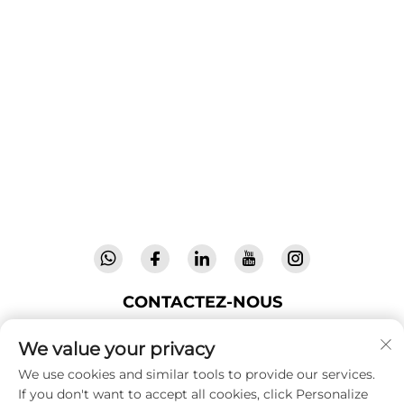
Cool Baby propose des lits parapluie haut de
gamme, des balancelles pour bébés et des
produits intérieurs pour enfants destinés aux
familles du monde entier. Forts de plus de 300
brevets et d'une sécurité validée en laboratoire,
nous offrons des équipements innovants et de
haute qualité, faisant confiance dans 72 pays.
Demandez un catalogue dès aujourd'hui.
CONTACTEZ-NOUS
We value your privacy
237158, Longshu Road, North Industry Park, Jin'an
We use cookies and similar tools to provide our services.
Zone, Lu'an City, Anhui Province, Chine
If you don't want to accept all cookies, click Personalize