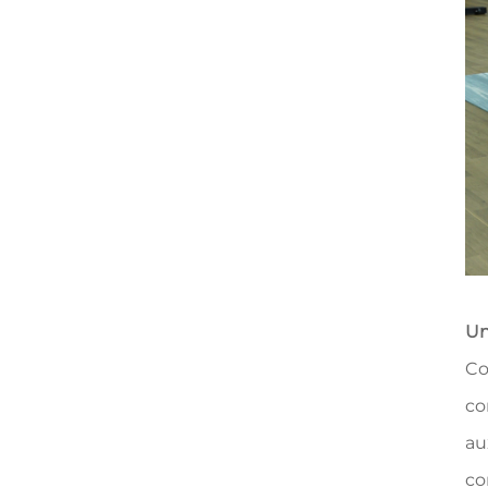
Un
Co
co
au
co