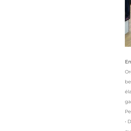
En
Or
be
él
ga
Pe
• 