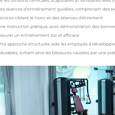
e les tensions cervicales, scapulaires et lombaires liées 
Des séances d'entraînement guidées, comprenant des ex
ercices ciblant le tronc et des séances d'étirement
Une instruction pratique, avec démonstration des bonnes
assurer un entraînement sûr et efficace
tte approche structurée aide les employés à développer
 durables, évitant ainsi les blessures causées par une prat