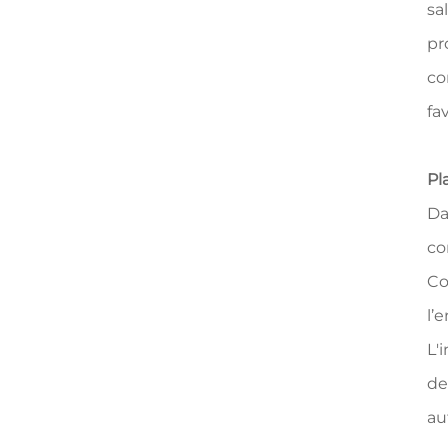
sa
pr
co
fa
Pl
Da
co
Co
l’
L'
de
au