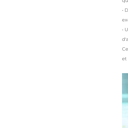
qu
• 
ex
• 
d'
Ce
et