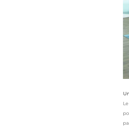
Un
Le
po
pa