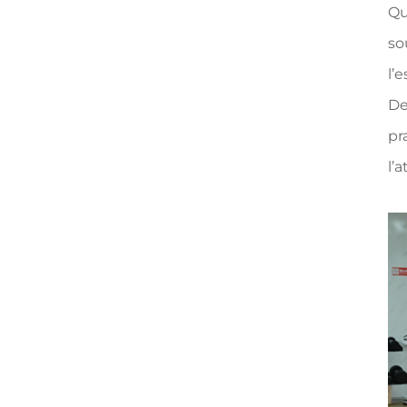
Qu
so
l’
De
pr
l’