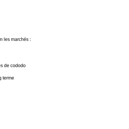
on les marchés :
ces de cododo
g terme