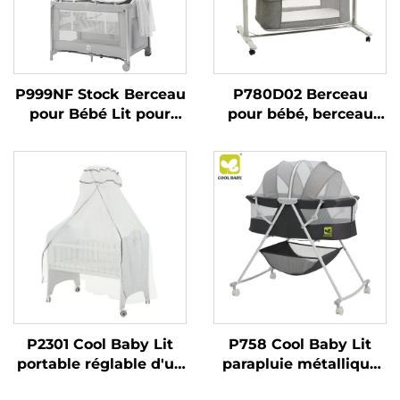
P999NF Stock Berceau
P780D02 Berceau
pour Bébé Lit pour
pour bébé, berceau
Enfants Clapet de Jeu
combiné 3 en 1, lit
Pliable avec Système
d'appoint pliable facile
de Pliage
à transporter, berceau
latéral, berceau pour
bébé
P2301 Cool Baby Lit
P758 Cool Baby Lit
portable réglable d'un
parapluie métallique
côté pour bébé avec
multifonctionnel