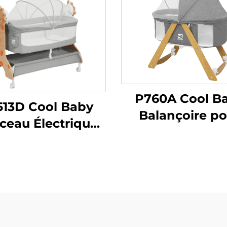
P760A Cool B
513D Cool Baby
Balançoire po
ceau Électrique
Bébé Meubl
matique en MDF
Intérieur Berce
vec Fonction
Basculer pou
verture Latérale
Nouveau-n