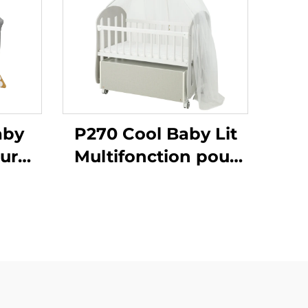
aby
P270 Cool Baby Lit
ur
Multifonction pour
e
Bébé avec
au à
Rangement Intégré
r
Spacieux
é