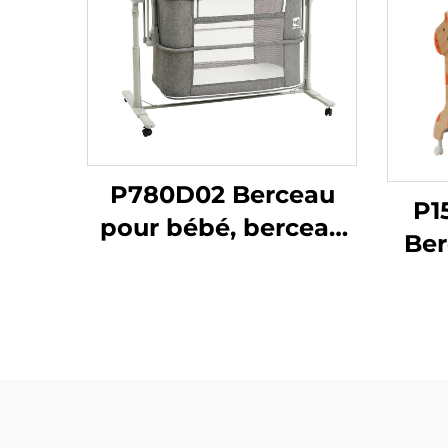
P780D02 Berceau
P1
pour bébé, berceau
Ber
combiné 3 en 1, lit
Auto
d'appoint pliable
a
facile à transporter,
d'ou
berceau latéral,
berceau pour bébé