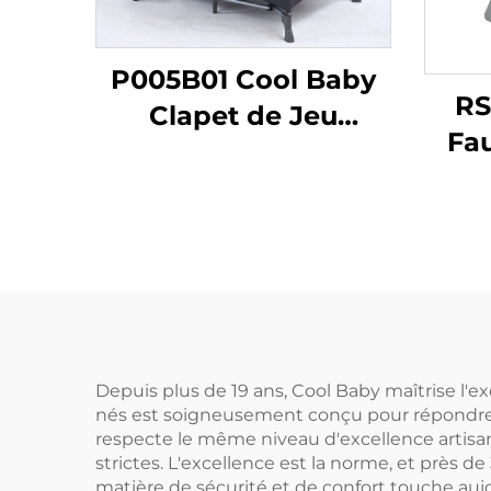
P005B01 Cool Baby
RS
Clapet de Jeu
Fau
Portable avec
Bala
Structure en Métal
pou
Berceau Pliable pour
Nouveau-nés et Tout-
Bl
petits
Depuis plus de 19 ans, Cool Baby maîtrise l
nés est soigneusement conçu pour répondre a
respecte le même niveau d'excellence artisana
strictes. L'excellence est la norme, et près 
matière de sécurité et de confort touche aujo