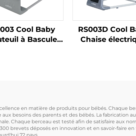
003 Cool Baby
RS003D Cool B
teuil à Bascule
Chaise électri
nçoire Électrique
multifonction 
r Bébé Garçons
bébé avec mus
et Filles avec
et balançoir
uetooth Activé
électrique
'excellence en matière de produits pour bébés. Chaque
ux besoins des parents et des bébés. La fabrication a
le. Chaque berceau est testé afin de satisfaire aux norm
de 300 brevets déposés en innovation et en savoir-faire 
urd'hui 72 pays.