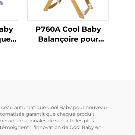
aby
P760A Cool Baby
que
Balançoire pour
pour
Bébé Meuble
ique
Intérieur Berceau à
e
Basculer pour
Nouveau-né
 berceau automatique Cool Baby pour nouveau-
utomatisée garantit que chaque produit
es internationales de sécurité les plus
en témoignent. L'innovation de Cool Baby en