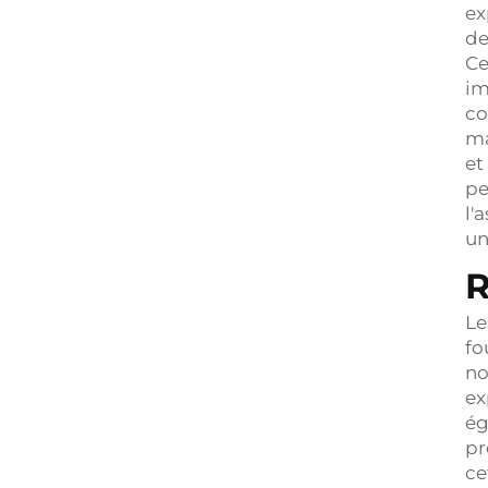
ex
de
Ce
im
co
ma
et
pe
l'
un
R
Le
fo
no
ex
ég
pr
ce