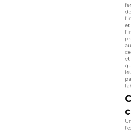
fe
de
l’
et
l’
pr
au
ce
et
qu
le
pa
fa
C
Un
l'