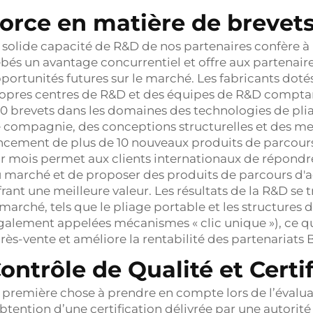
orce en matière de brevet
 solide capacité de R&D de nos partenaires confère à 
bés un avantage concurrentiel et offre aux partenair
portunités futures sur le marché. Les fabricants dot
opres centres de R&D et des équipes de R&D comptant
0 brevets dans les domaines des technologies de pli
 compagnie, des conceptions structurelles et des me
ncement de plus de 10 nouveaux produits de parcour
r mois permet aux clients internationaux de répond
 marché et de proposer des produits de parcours d'
frant une meilleure valeur. Les résultats de la R&D se
 marché, tels que le pliage portable et les structures
galement appelées mécanismes « clic unique »), ce qui r
rès-vente et améliore la rentabilité des partenariats 
ontrôle de Qualité et Certi
 première chose à prendre en compte lors de l’évaluati
obtention d’une certification délivrée par une autor