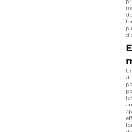
pr
ma
de
fo
pl
d’
E
Un
de
po
po
fa
am
ap
ef
fo
dé