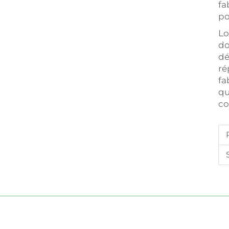
fa
po
Lo
do
dé
ré
fa
qu
co