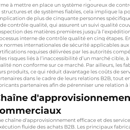
rme à mettre en place un système rigoureux de contrô
 structures et de systèmes fiables, cela implique la p
implication de plus de cinquante personnes spécifiqu
 de contrôle qualité, qui assurent un suivi qualité co
inspection des matières premières jusqu’à l’expéditio
ocessus interne de contrôle qualité en cinq étapes.
x normes internationales de sécurité applicables aux 
rtifications requises délivrées par les autorités compé
 les risques liés à l’inaccessibilité d’un marché cible,
alité non conforme sur ce marché. Par ailleurs, les fa
urs produits, ce qui réduit davantage les coûts de ser
rtenaires dans le cadre de leurs relations B2B, tout e
bricants partenaires afin de pérenniser une relation à
haîne d'approvisionnement
commerciaux
e chaîne d'approvisionnement efficace et des service
exécution fluide des achats B2B. Les principaux fabri