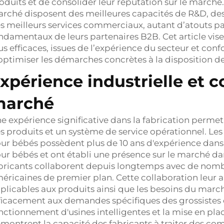
oduits et de consolider leur réputation sur le marché. 
rché disposent des meilleures capacités de R&D, des 
s meilleurs services commerciaux, autant d’atouts pa
ndamentaux de leurs partenaires B2B. Cet article vise 
us efficaces, issues de l’expérience du secteur et con
optimiser les démarches concrètes à la disposition 
xpérience industrielle et 
marché
e expérience significative dans la fabrication perme
s produits et un système de service opérationnel. Les 
ur bébés possèdent plus de 10 ans d'expérience dans l
ur bébés et ont établi une présence sur le marché dan
bricants collaborent depuis longtemps avec de nom
éricaines de premier plan. Cette collaboration leur
plicables aux produits ainsi que les besoins du marc
ficacement aux demandes spécifiques des grossistes 
nctionnement d'usines intelligentes et la mise en pl
montrent la capacité des fabricants à traiter des co