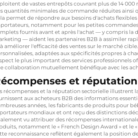
ploitent de vastes entrepôts couvrant plus de 14 000 m
s quantités minimales de commande réduites ainsi qu'u
la permet de répondre aux besoins d'achats flexibles 
portateurs, notamment pour les petites commandes 
mplets fournis avant et après l'achat — y compris la d
rketing — aident les partenaires B2B à assimiler rap
 à améliorer l'efficacité des ventes sur le marché cibl
rsonnalisées, adaptées aux spécificités propres à cha
aspect le plus important des services professionnels off
e collaboration mutuellement bénéfique avec les ac
écompenses et réputation 
s récompenses et la réputation sectorielle illustrent l
urnissent aux acheteurs B2B des informations essentiel
mbreuses années, les fabricants de produits pour béb
portateurs mondiaux et ont reçu des distinctions décer
alement vu attribuer des récompenses internationales
oduits, notamment le « French Design Award » et le «
tte reconnaissance reflètent également la position d