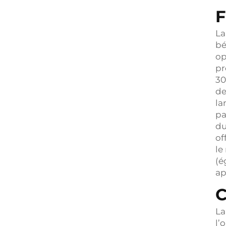
F
La
bé
op
pr
30
de
la
pa
du
of
le
(é
ap
C
La
l’