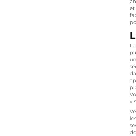
ch
et
fa
po
L
La
pl
un
sé
da
ap
pl
Vo
vi
Vé
le
se
do