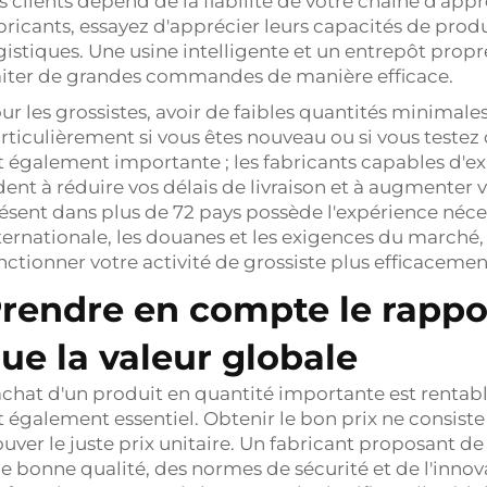
s clients dépend de la fiabilité de votre chaîne d'app
bricants, essayez d'apprécier leurs capacités de prod
gistiques. Une usine intelligente et un entrepôt propre
aiter de grandes commandes de manière efficace.
ur les grossistes, avoir de faibles quantités minim
rticulièrement si vous êtes nouveau ou si vous testez 
t également importante ; les fabricants capables d'e
dent à réduire vos délais de livraison et à augmenter 
ésent dans plus de 72 pays possède l'expérience néces
ternationale, les douanes et les exigences du marché,
nctionner votre activité de grossiste plus efficacemen
rendre en compte le rapport
ue la valeur globale
achat d'un produit en quantité importante est rentabl
t également essentiel. Obtenir le bon prix ne consist
ouver le juste prix unitaire. Un fabricant proposant de
e bonne qualité, des normes de sécurité et de l'innova