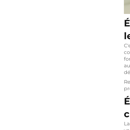
É
l
C'
co
fo
au
dé
Re
pr
É
c
La