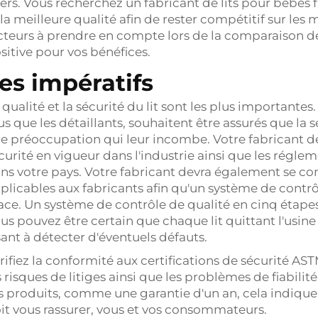
ers. Vous recherchez un fabricant de lits pour bébés fi
 la meilleure qualité afin de rester compétitif sur les
cteurs à prendre en compte lors de la comparaison de
sitive pour vos bénéfices.
es impératifs
 qualité et la sécurité du lit sont les plus importantes.
us que les détaillants, souhaitent être assurés que la s
e préoccupation qui leur incombe. Votre fabricant de 
curité en vigueur dans l'industrie ainsi que les réglem
ns votre pays. Votre fabricant devra également se c
plicables aux fabricants afin qu'un système de contrôl
ace. Un système de contrôle de qualité en cinq étapes
us pouvez être certain que chaque lit quittant l'usine 
sant à détecter d'éventuels défauts.
rifiez la conformité aux certifications de sécurité AST
s risques de litiges ainsi que les problèmes de fiabilit
s produits, comme une garantie d'un an, cela indique q
it vous rassurer, vous et vos consommateurs.