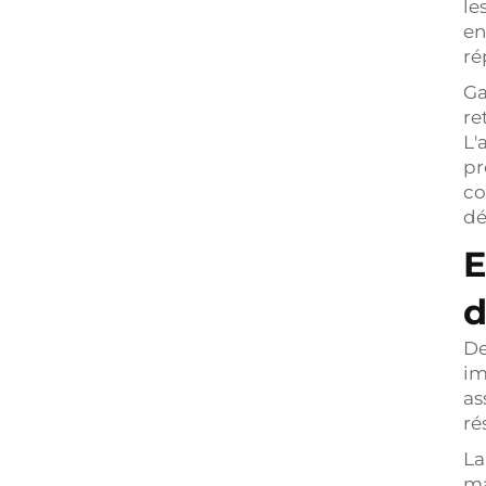
le
en
ré
Ga
re
L'
pr
co
dé
E
d
De
im
as
ré
La
ma