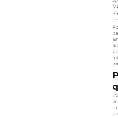
vo
fa
lo
tr
Po
pa
es
ai
pr
in
fo
P
q
L'
es
tr
un