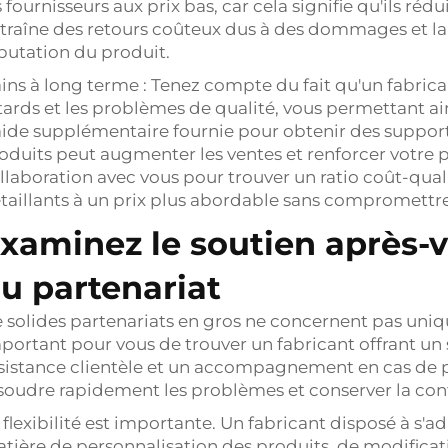
s fournisseurs aux prix bas, car cela signifie qu'ils rédu
traîne des retours coûteux dus à des dommages et la p
putation du produit.
ins à long terme : Tenez compte du fait qu'un fabricant
tards et les problèmes de qualité, vous permettant ai
aide supplémentaire fournie pour obtenir des suppor
oduits peut augmenter les ventes et renforcer votre pa
llaboration avec vous pour trouver un ratio coût-qua
taillants à un prix plus abordable sans compromettre 
xaminez le soutien après-ven
u partenariat
 solides partenariats en gros ne concernent pas unique
portant pour vous de trouver un fabricant offrant u
sistance clientèle et un accompagnement en cas de 
soudre rapidement les problèmes et conserver la confi
 flexibilité est importante. Un fabricant disposé à s'
tière de personnalisation des produits, de modific