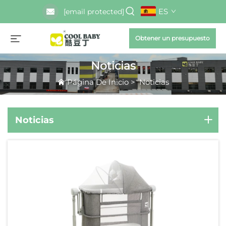
ES
[email protected]
Obtener un presupuesto
Noticias
Página De Inicio
>
Noticias
Noticias