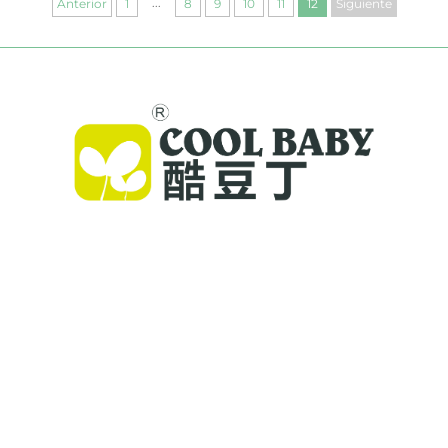
...
Anterior
1
8
9
10
11
12
Siguiente
Cool Baby ofrece cunas premium, mecedoras
para bebés y productos infantiles para
interiores para familias de todo el mundo. Con
más de 300 patentes y seguridad validada en
laboratorio, entregamos artículos para bebés
innovadores y de alta calidad, confiables en 72
países. Solicite un catálogo hoy.