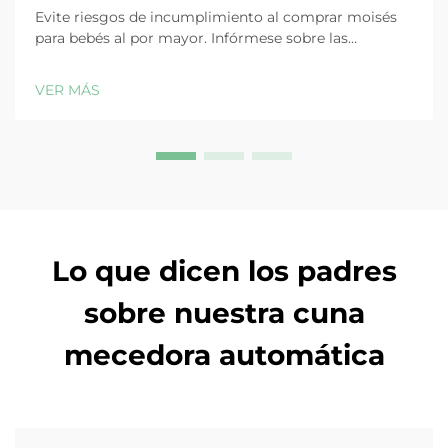
Evite riesgos de incumplimiento al comprar moisés
para bebés al por mayor. Infórmese sobre las
actualizaciones de la CPSC en 2025, las normas de
seguridad ASTM/EN y cómo elegir proveedores
VER MÁS
certificados. Obtenga ahora la lista de verificación
para compradores.
Lo que dicen los padres
sobre nuestra cuna
mecedora automática