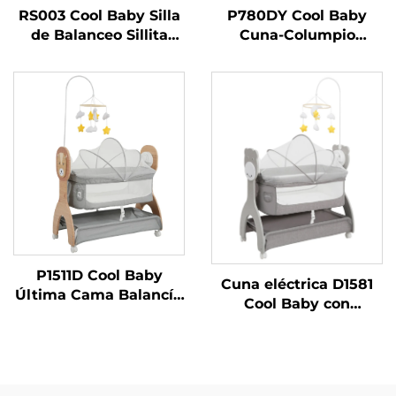
RS003 Cool Baby Silla
P780DY Cool Baby
de Balanceo Sillita
Cuna-Columpio
Electrónica para Bebé
Eléctrica Automática
para Niños y Niñas con
para Bebé con 5
Bluetooth Activado
Velocidades de
Balanceo y Detección
de Llanto
P1511D Cool Baby
Cuna eléctrica D1581
Última Cama Balancín
Cool Baby con
con Estampado de
estampado de oso
León Lindo, Mecedora
tierno y tres opciones
Eléctrica para Bebé
de balanceo