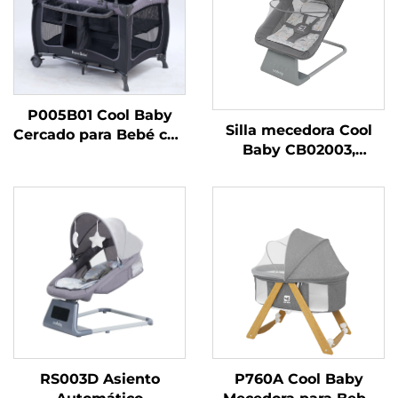
P005B01 Cool Baby
Silla mecedora Cool
Cercado para Bebé con
Baby CB02003,
Marco de Metal
columpio eléctrico
Portátil Cuna Plegable
para bebés recién
para Recién Nacidos y
nacidos, niños y niñas,
Niños Pequeños
con Bluetooth
habilitado
RS003D Asiento
P760A Cool Baby