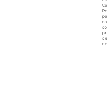
Ca
Po
pa
co
co
pr
de
de