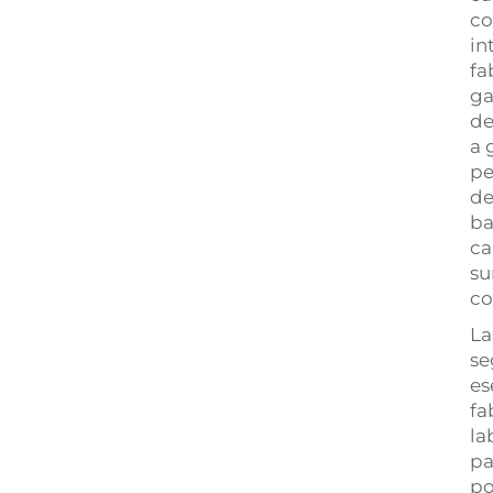
co
in
fa
ga
de
a 
pe
de
ba
ca
su
co
La
se
es
fa
la
pa
po