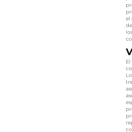
pr
pr
el
de
lo
co
V
El
co
Lo
tr
as
as
es
pr
pr
re
co