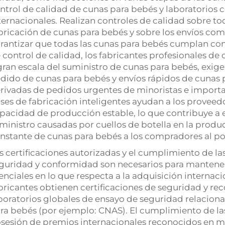
ntrol de calidad de cunas para bebés y laboratorios 
ternacionales. Realizan controles de calidad sobre tod
bricación de cunas para bebés y sobre los envíos comp
rantizar que todas las cunas para bebés cumplan con
 control de calidad, los fabricantes profesionales d
gran escala del suministro de cunas para bebés, exi
dido de cunas para bebés y envíos rápidos de cunas p
rivadas de pedidos urgentes de minoristas e import
ses de fabricación inteligentes ayudan a los proveed
pacidad de producción estable, lo que contribuye a e
ministro causadas por cuellos de botella en la produ
nstante de cunas para bebés a los compradores al p
s certificaciones autorizadas y el cumplimiento de l
guridad y conformidad son necesarios para mantener 
enciales en lo que respecta a la adquisición internac
bricantes obtienen certificaciones de seguridad y re
boratorios globales de ensayo de seguridad relacion
ra bebés (por ejemplo: CNAS). El cumplimiento de la
sesión de premios internacionales reconocidos en ma