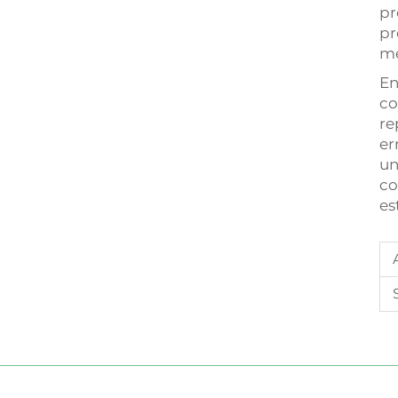
pr
pr
me
En
co
re
er
un
co
es