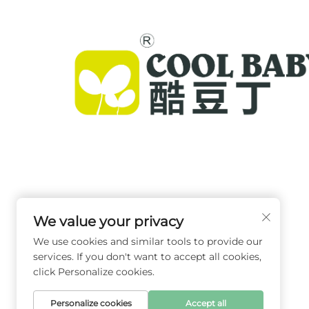
Cool Baby ofrece cunas premium, mecedoras pa
bebés y productos infantiles para interiores para
familias de todo el mundo. Con más de 300 pate
We value your privacy
seguridad validada en laboratorio, entregamos
We use cookies and similar tools to provide our
artículos para bebés innovadores y de alta calida
services. If you don't want to accept all cookies,
confiables en 72 países. Solicite un catálogo hoy.
click Personalize cookies.
Personalize cookies
Accept all