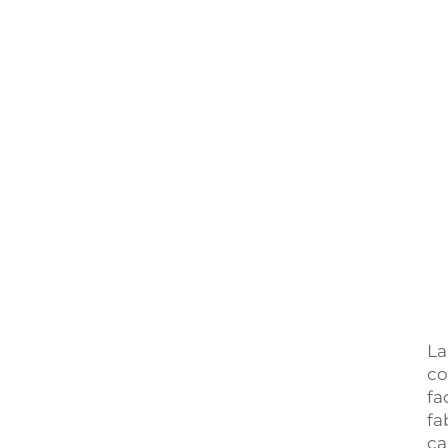
La
co
fa
fa
ca