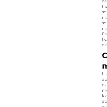
ce
fa
so
ma
so
ma
Es
be
es
C
La
ap
ex
me
lo
ap
as