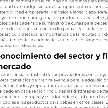
ntre únicamente en la calidad de las cunas para bebé
cilidad de su adquisición, el cumplimiento de los est
stenibilidad empresarial y el valor a largo plazo. Par
yor en el mercado global de productos para bebés, e
cios de la cadena de suministro de cunas para bebé
rca de calidad, sino un medio para asegurar la seguri
te artículo destaca la importancia de la reputación 
bés dentro de la cadena de suministro, basándose en 
tándares industriales.
onocimiento del sector y fl
mercado
 experiencia industrial de los proveedores constituy
orta beneficios de gran relevancia para la adquisició
perimentados y reputados de cunas para bebés con
rcado en cada región, incluidas las distintas expect
s mercados europeo y estadounidense, así como los c
licables a los productos para bebés en otros países. 
ociaciones en todo el mundo y son capaces de gestio