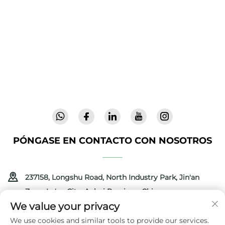
Cool Baby ofrece cunas premium, mecedoras
para bebés y productos infantiles para
interiores para familias de todo el mundo. Con
más de 300 patentes y seguridad validada en
laboratorio, entregamos artículos para bebés
innovadores y de alta calidad, confiables en 72
países. Solicite un catálogo hoy.
PÓNGASE EN CONTACTO CON NOSOTROS
237158, Longshu Road, North Industry Park, Jin'an
Zone, Lu'an City, Anhui Province, China
We value your privacy
+86-13516489604
We use cookies and similar tools to provide our services.