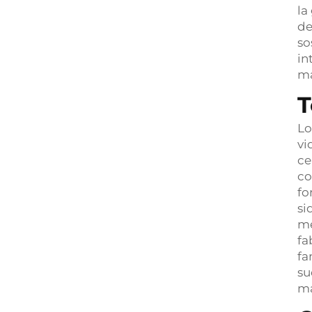
la
de
so
in
ma
T
Lo
vi
ce
co
fo
si
me
fa
fa
su
ma