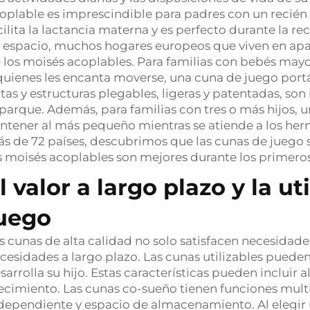
oplable es imprescindible para padres con un recién 
cilita la lactancia materna y es perfecto durante la r
 espacio, muchos hogares europeos que viven en ap
 los moisés acoplables. Para familias con bebés mayo
quienes les encanta moverse, una cuna de juego portá
tas y estructuras plegables, ligeras y patentadas, son 
 parque. Además, para familias con tres o más hijos, 
ntener al más pequeño mientras se atiende a los her
s de 72 países, descubrimos que las cunas de juego s
s moisés acoplables son mejores durante los primeros
l valor a largo plazo y la u
uego
s cunas de alta calidad no solo satisfacen necesidad
cesidades a largo plazo. Las cunas utilizables pued
sarrolla su hijo. Estas características pueden incluir 
ecimiento. Las cunas co-sueño tienen funciones mult
dependiente y espacio de almacenamiento. Al elegir 