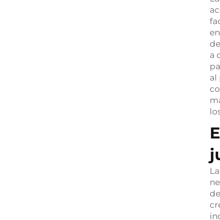
ac
fa
en
de
a 
pa
al
co
má
lo
E
j
La
ne
de
cr
in