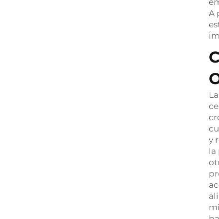
em
A 
es
im
C
O
La
ce
cr
cu
y 
la
ot
pr
ac
al
mi
ba