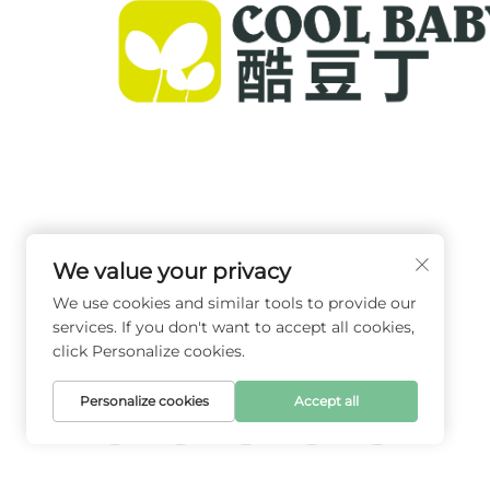
Cool Baby ofrece cunas premium, mecedoras pa
bebés y productos infantiles para interiores para
familias de todo el mundo. Con más de 300 pate
We value your privacy
seguridad validada en laboratorio, entregamos
We use cookies and similar tools to provide our
artículos para bebés innovadores y de alta calida
services. If you don't want to accept all cookies,
confiables en 72 países. Solicite un catálogo hoy.
click Personalize cookies.
Personalize cookies
Accept all