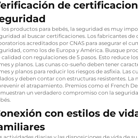
erificación de certificaci
eguridad
 los productos para bebés, la seguridad es muy impo
guridad al buscar certificaciones. Los fabricantes de
boratorios acreditados por CNAS para asegurar el c
guridad, como los de Europa y América. Busque pro
 calidad con regulaciones de 5 pasos. Esto reduce los
rmes y planos. Las cunas co-sueño deben tener carac
rmes y planos para reducir los riesgos de asfixia. Las
ilados y deben contar con estructuras resistentes. La 
prevenir el atrapamiento. Premios como el French D
muestran un verdadero compromiso con la seguridad 
bés.
onexión con estilos de vid
amiliares
s actividades diarias y las disposiciones de vida de s