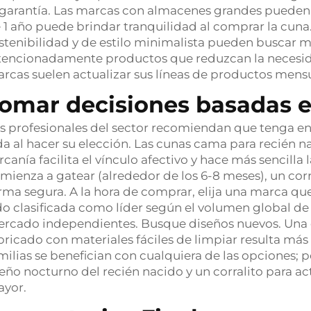
 garantía. Las marcas con almacenes grandes pueden o
 1 año puede brindar tranquilidad al comprar la cuna
stenibilidad y de estilo minimalista pueden buscar 
tencionadamente productos que reduzcan la necesid
rcas suelen actualizar sus líneas de productos men
omar decisiones basadas e
s profesionales del sector recomiendan que tenga en 
da al hacer su elección. Las cunas cama para recién n
rcanía facilita el vínculo afectivo y hace más sencill
mienza a gatear (alrededor de los 6-8 meses), un cor
rma segura. A la hora de comprar, elija una marca qu
do clasificada como líder según el volumen global de
rcado independientes. Busque diseños nuevos. Una c
bricado con materiales fáciles de limpiar resulta má
milias se benefician con cualquiera de las opciones; 
eño nocturno del recién nacido y un corralito para a
yor.