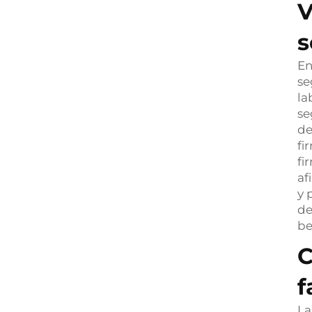
V
s
En
se
la
se
de
fi
fi
af
y 
de
be
C
f
La