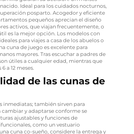
nacido. Ideal para los cuidados nocturnos,
ecuperación posparto. Acogedor y eficiente
artamentos pequeños aprecian el diseño
res activos, que viajan frecuentemente, o
til es la mejor opción. Los modelos con
ideales para viajes a casa de los abuelos o
una cuna de juego es excelente para
manos mayores. Tras escuchar a padres de
on útiles a cualquier edad, mientras que
 6 a 12 meses.
tilidad de las cunas de
es inmediatas; también sirven para
en cambiar y adaptarse conforme se
alturas ajustables y funciones de
ifuncionales, como un vestuario
una cuna co-sueño, considere la entrega y