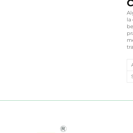
C
Al
la
be
pr
me
tr