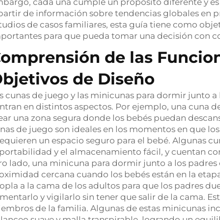
bargo, cada una cumple un propósito diferente y es 
partir de información sobre tendencias globales en p
tudios de casos familiares, esta guía tiene como objet
portantes para que pueda tomar una decisión con co
omprensión de las Funcion
bjetivos de Diseño
s cunas de juego y las minicunas para dormir junto a 
ntran en distintos aspectos. Por ejemplo, una cuna 
ear una zona segura donde los bebés puedan descans
nas de juego son ideales en los momentos en que los 
requieren un espacio seguro para el bebé. Algunas c
 portabilidad y el almacenamiento fácil, y cuentan 
ro lado, una minicuna para dormir junto a los padres
oximidad cercana cuando los bebés están en la etapa
opla a la cama de los adultos para que los padres du
imentarlo y vigilarlo sin tener que salir de la cama. E
embros de la familia. Algunas de estas minicunas inc
lanceo suave y malla transpirable, logrando un equil