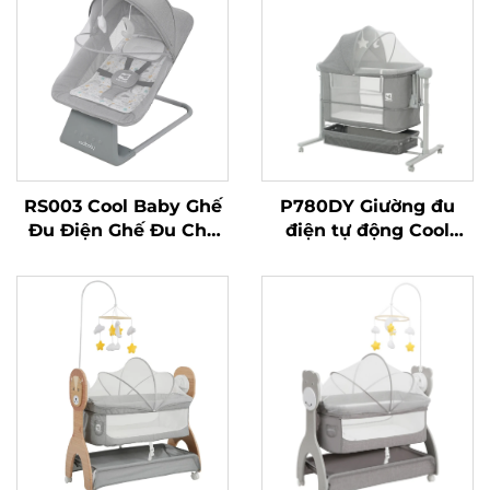
RS003 Cool Baby Ghế
P780DY Giường đu
Đu Điện Ghế Đu Cho
điện tự động Cool
Bé Hoạt Động Được
Baby với 5 tốc độ lắc
Bluetooth Cho Bé Trai
và cảm biến phát hiện
và Gái Sơ Sinh
khóc