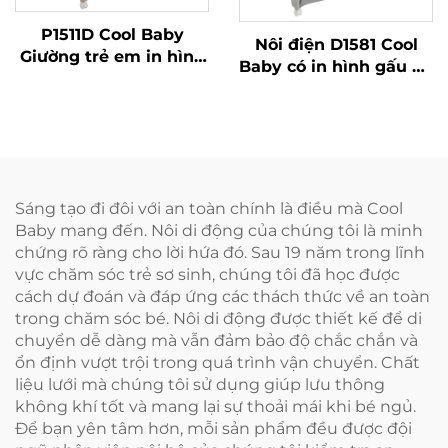
P1511D Cool Baby
Nôi điện D1581 Cool
Giường trẻ em in hình
Baby có in hình gấu dễ
Sư Tử dễ thương mới
thương và ba lựa chọn
nhất tự động đung
tốc độ rung
đưa Ghế đu điện cho
bé
Sáng tạo đi đôi với an toàn chính là điều mà Cool
Baby mang đến. Nôi di động của chúng tôi là minh
chứng rõ ràng cho lời hứa đó. Sau 19 năm trong lĩnh
vực chăm sóc trẻ sơ sinh, chúng tôi đã học được
cách dự đoán và đáp ứng các thách thức về an toàn
trong chăm sóc bé. Nôi di động được thiết kế để di
chuyển dễ dàng mà vẫn đảm bảo độ chắc chắn và
ổn định vượt trội trong quá trình vận chuyển. Chất
liệu lưới mà chúng tôi sử dụng giúp lưu thông
không khí tốt và mang lại sự thoải mái khi bé ngủ.
Để bạn yên tâm hơn, mỗi sản phẩm đều được đội