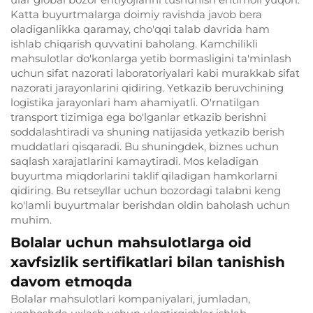
Katta buyurtmalarga doimiy ravishda javob bera
oladiganlikka qaramay, cho'qqi talab davrida ham
ishlab chiqarish quvvatini baholang. Kamchilikli
mahsulotlar do'konlarga yetib bormasligini ta'minlash
uchun sifat nazorati laboratoriyalari kabi murakkab sifat
nazorati jarayonlarini qidiring. Yetkazib beruvchining
logistika jarayonlari ham ahamiyatli. O'rnatilgan
transport tizimiga ega bo'lganlar etkazib berishni
soddalashtiradi va shuning natijasida yetkazib berish
muddatlari qisqaradi. Bu shuningdek, biznes uchun
saqlash xarajatlarini kamaytiradi. Mos keladigan
buyurtma miqdorlarini taklif qiladigan hamkorlarni
qidiring. Bu retseyllar uchun bozordagi talabni keng
ko'lamli buyurtmalar berishdan oldin baholash uchun
muhim.
Bolalar uchun mahsulotlarga oid
xavfsizlik sertifikatlari bilan tanishish
davom etmoqda
Bolalar mahsulotlari kompaniyalari, jumladan,