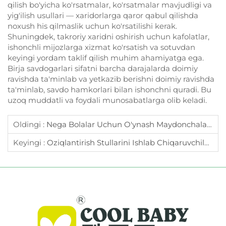
qilish bo'yicha ko'rsatmalar, ko'rsatmalar mavjudligi va
yig'ilish usullari — xaridorlarga qaror qabul qilishda
noxush his qilmaslik uchun ko'rsatilishi kerak.
Shuningdek, takroriy xaridni oshirish uchun kafolatlar,
ishonchli mijozlarga xizmat ko'rsatish va sotuvdan
keyingi yordam taklif qilish muhim ahamiyatga ega.
Birja savdogarlari sifatni barcha darajalarda doimiy
ravishda ta'minlab va yetkazib berishni doimiy ravishda
ta'minlab, savdo hamkorlari bilan ishonchni quradi. Bu
uzoq muddatli va foydali munosabatlarga olib keladi.
Oldingi :
Nega Bolalar Uchun O'ynash Maydonchalari Savdogarlarga Zarur?
Keyingi :
Oziqlantirish Stullarini Ishlab Chiqaruvchilardan Sotib Olish Bo'yicha Qo'llanma