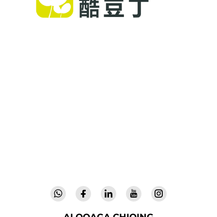
Cool Baby butun dunyo bo'ylab oilalarga yuqori
sifatli yotoqxonalarni, bolalar taganaklarini va
bolalar uchun ichki foydalanishdagi
mahsulotlarni taqdim etadi. 300 dan ortiq
patentlarga ega bo'lib, laboratoriya tomonidan
tasdiqlangan xavfsizlikni ta'minlaymiz, 72 ta
mamlakatda ishonch bilan foydalaniladigan
yangilik kirituvchi, yuqori sifatli bolalar
jihozlarini yetkazib beramiz. Hoziroq katalog
so'rang.