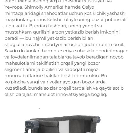
etadi. Mahsulotning ko'p funksional xususiyati va
Yevropa, Shimoliy Amerika hamda Osiyo
mintaqalaridagi shahodatlar uchun xos kichik yashash
maydonlariga mos kelishi tufayli uning bozor potensiali
juda katta. Bundan tashqari, uning yengil va
mustahkam qurilishi arzon yetkazib berish imkonini
beradi — bu hajmli yetkazib berish bilan
shug'ullanuvchi importyorlar uchun juda muhim omil.
Savdo do'konlari ham nurseriya sohasida qondirilmagan
va foydalanilmagan talablarga javob beradigan noyob
mahsulotlarni taklif etish orqali yangi bozor
segmentlarini jalb qilish va sadoqatli mijoz
munosabatlarini shakllantirishlari mumkin. Bu
ko'pincha yangi va rivojlanayotgan bozorlarda
kuzatiladi, bunda so'zlar orqali tarqalish va qayta sotib
olish darajasi mahsulot innovatsiyasiga bog'liq.