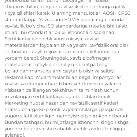
yonboshda uxlash uchun uloqtirgichlar ishlab
chiqaruvchilari, xalqaro xavfsizlik standartlariga qat'iy
rioya qilishlari kerak. Ularning mahsulotlari AQSH CPSC
standartlariga, Yevropada EN 716 qoidalariga hamda
xavfsizlik bo‘yicha ISO standartlariga mos kelishi talab
etiladi; bu standartlar bir xil ishonchli hisoblanadi.
Sertifikatlar ishonchli konstruksiya, xavfsiz
materiallardan foydalanish va yaxshi xavfsizlik oraliqlari
o'lchovlari tufayli mijozlar bazasini shakllantirishga
yordam beradi. Shuningdek, xavfsiz bo'lmagan
mahsulotlar tufayli ehtimoliy qimmatga teng
bo'ladigan mahsulotlarni qaytarib olish va salbiy
reklama kabi muammolar bilan birga, importyorlar
xavfsiz va chuqur etkazib beruvchi kompaniyalarga
nisbatan dalillangan tekshiruvni ta'minlash uchun
imzolangan sertifikatlarga ega bo'lishlari kerak.
Marketing nuqtai nazaridan xavfsizlik sertifikatlari
mahsulotlarga ko'p sonli raqobatchilarga qaraganda
yuqori sifatli ekanligini namoyish etish imkonini beradi.
Bundan tashqari, bu mijozlarga ishonchni singdirishga
yordam beradi va shu sababli kuchli savdo afzalligiga
aylanadi.