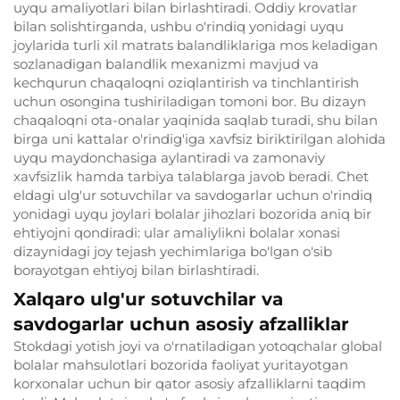
uyqu amaliyotlari bilan birlashtiradi. Oddiy krovatlar
bilan solishtirganda, ushbu o'rindiq yonidagi uyqu
joylarida turli xil matrats balandliklariga mos keladigan
sozlanadigan balandlik mexanizmi mavjud va
kechqurun chaqaloqni oziqlantirish va tinchlantirish
uchun osongina tushiriladigan tomoni bor. Bu dizayn
chaqaloqni ota-onalar yaqinida saqlab turadi, shu bilan
birga uni kattalar o'rindig'iga xavfsiz biriktirilgan alohida
uyqu maydonchasiga aylantiradi va zamonaviy
xavfsizlik hamda tarbiya talablarga javob beradi. Chet
eldagi ulg'ur sotuvchilar va savdogarlar uchun o'rindiq
yonidagi uyqu joylari bolalar jihozlari bozorida aniq bir
ehtiyojni qondiradi: ular amaliylikni bolalar xonasi
dizaynidagi joy tejash yechimlariga bo'lgan o'sib
borayotgan ehtiyoj bilan birlashtiradi.
Xalqaro ulg'ur sotuvchilar va
savdogarlar uchun asosiy afzalliklar
Stokdagi yotish joyi va o'rnatiladigan yotoqchalar global
bolalar mahsulotlari bozorida faoliyat yuritayotgan
korxonalar uchun bir qator asosiy afzalliklarni taqdim