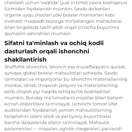
cheklash uchun 'vaqtida' (just in time) zaxira boshqaruvi
tizimidan foydalanish mumkin. Savdo do'konlari
organik uyqu jihozlari yoki bolalar monitorlari kabi
o'xshash maqsadli bozorga mo'ljallangan mahsulotlar
bilan birgalikda taklif qilish orqali o'rtacha buyurtma
qiymatini oshirishlari mumkin.
Sifatni ta'minlash va ochiq kodli
dasturlash orqali ishonchni
shakllantirish
Shaffoflik ishonchni, ishonch esa muvaffaqiyatni quradi,
ayniqsa, global bolalar mahsulotlari sohasida. Savdo
tarmoqlari va importyorlar bu ishonchni materiallarning
manbai, ishlab chiqarish jarayoni va materiallarning
kelib chiqish joyi haqida ochiq bo'lib boshlashlari
mumkin. Bunday ma'lumotlarni mijozlar bilan baham
ko'rish etiborlilikni ta'minlaydi. Uchinchi tomon sifat
auditlaridan foydalanish yomon mahsulotlarning
tarqalishini oldini oladi va partiyaviy buyurtmalar
barcha darajalarida sifatni ta'minlaydi. Mahsulot
parametrlari — masalan, og'irlik chegaralari, parvarish