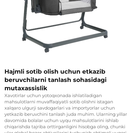
Hajmli sotib olish uchun etkazib
beruvchilarni tanlash sohasidagi
mutaxassislik
Xavotirlar uchun yotoqxonada ishlatiladigan
mahsulotlarni muvaffaqiyatli sotib olishni istagan
xalqaro ulgurji savdogarlari va importyorlar uchun
yetkazib beruvchini tanlash juda muhim. Ularning yillar
davomida bolalar uchun uyqu mahsulotlarini ishlab
chiqarishda tajriba orttirganligini hisobga oling, chunki
ular global bozor ehtiyojlarini tushunish ehtimoli yuqori.