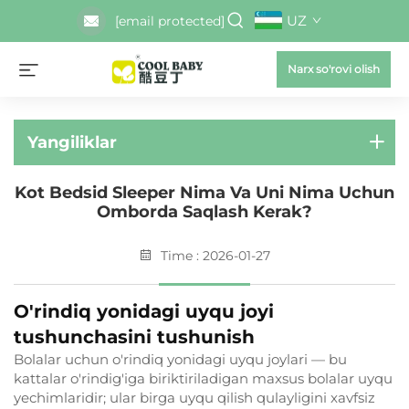
UZ
[email protected]
Narx so'rovi olish
Yangiliklar
Kot Bedsid Sleeper Nima Va Uni Nima Uchun
Omborda Saqlash Kerak?
Time : 2026-01-27
O'rindiq yonidagi uyqu joyi
tushunchasini tushunish
Bolalar uchun o'rindiq yonidagi uyqu joylari — bu
kattalar o'rindig'iga biriktiriladigan maxsus bolalar uyqu
yechimlaridir; ular birga uyqu qilish qulayligini xavfsiz