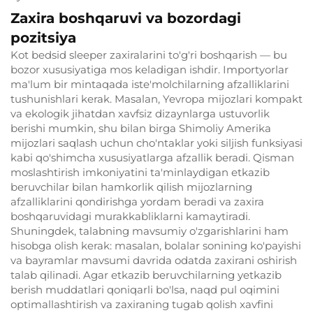
Zaxira boshqaruvi va bozordagi
pozitsiya
Kot bedsid sleeper zaxiralarini to'g'ri boshqarish — bu
bozor xususiyatiga mos keladigan ishdir. Importyorlar
ma'lum bir mintaqada iste'molchilarning afzalliklarini
tushunishlari kerak. Masalan, Yevropa mijozlari kompakt
va ekologik jihatdan xavfsiz dizaynlarga ustuvorlik
berishi mumkin, shu bilan birga Shimoliy Amerika
mijozlari saqlash uchun cho'ntaklar yoki siljish funksiyasi
kabi qo'shimcha xususiyatlarga afzallik beradi. Qisman
moslashtirish imkoniyatini ta'minlaydigan etkazib
beruvchilar bilan hamkorlik qilish mijozlarning
afzalliklarini qondirishga yordam beradi va zaxira
boshqaruvidagi murakkabliklarni kamaytiradi.
Shuningdek, talabning mavsumiy o'zgarishlarini ham
hisobga olish kerak: masalan, bolalar sonining ko'payishi
va bayramlar mavsumi davrida odatda zaxirani oshirish
talab qilinadi. Agar etkazib beruvchilarning yetkazib
berish muddatlari qoniqarli bo'lsa, naqd pul oqimini
optimallashtirish va zaxiraning tugab qolish xavfini