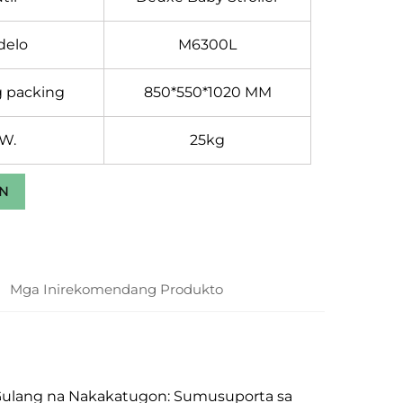
delo
M6300L
g packing
850*550*1020 MM
.W.
25kg
N
Mga Inirekomendang Produkto
ng Gulang na Nakakatugon: Sumusuporta sa