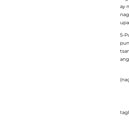
ay 
nag
upa
5-P
pun
tsa
ang
(na
tag