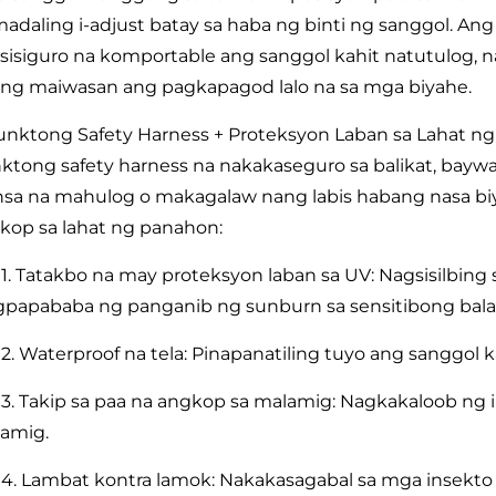
madaling i-adjust batay sa haba ng binti ng sanggol. Ang
sisiguro na komportable ang sanggol kahit natutulog
ng maiwasan ang pagkapagod lalo na sa mga biyahe.
unktong Safety Harness + Proteksyon Laban sa Lahat ng
ktong safety harness na nakakaseguro sa balikat, bay
nsa na mahulog o makagalaw nang labis habang nasa biy
kop sa lahat ng panahon:
1. Tatakbo na may proteksyon laban sa UV: Nagsisilbing 
gpapababa ng panganib ng sunburn sa sensitibong balat
2. Waterproof na tela: Pinapanatiling tuyo ang sanggol
3. Takip sa paa na angkop sa malamig: Nagkakaloob ng i
lamig.
4. Lambat kontra lamok: Nakakasagabal sa mga insekto 