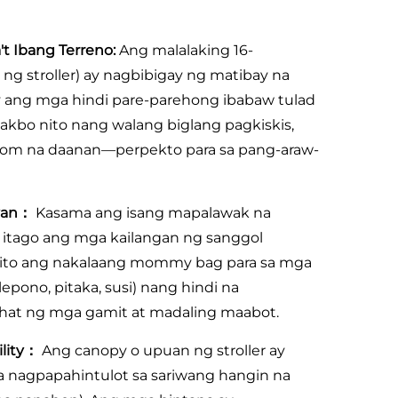
't Ibang Terreno:
Ang malalaking 16-
g stroller) ay nagbibigay ng matibay na
ay ang mga hindi pare-parehong ibabaw tulad
takbo nito nang walang biglang pagkiskis,
tom na daanan—perpekto para sa pang-araw-
ayan：
Kasama ang isang mapalawak na
a itago ang mga kailangan ng sanggol
n dito ang nakalaang mommy bag para sa mga
pono, pitaka, susi) nang hindi na
hat ng mga gamit at madaling maabot.
ility：
Ang canopy o upuan ng stroller ay
a nagpapahintulot sa sariwang hangin na