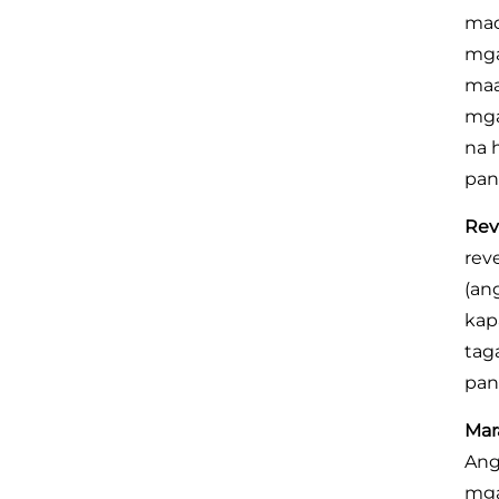
mada
mga
maa
mga
na 
pan
Rev
rev
(an
kap
tag
pan
Mar
Ang
mga