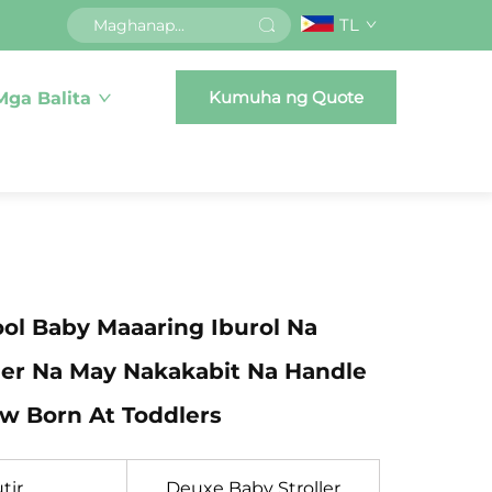
TL
Kumuha ng Quote
Mga Balita
ol Baby Maaaring Iburol Na
ler Na May Nakakabit Na Handle
w Born At Toddlers
tir
Deuxe Baby Stroller