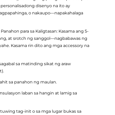
 personalisadong disenyo na ito ay
, nagpapahinga, o nakaupo—napakahalaga
 Panahon para sa Kaligtasan: Kasama ang 5-
wang, at srotch ng sanggol—nagbabawas ng
ahe. Kasama rin dito ang mga accessory na
sagabal sa matinding sikat ng araw
).
 kahit sa panahon ng maulan.
nsulasyon laban sa hangin at lamig sa
tuwing tag-init o sa mga lugar bukas sa