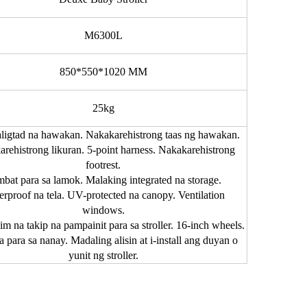
M6300L
850*550*1020 MM
25kg
igtad na hawakan. Nakakarehistrong taas ng hawakan.
rehistrong likuran. 5-point harness. Nakakarehistrong
footrest.
bat para sa lamok. Malaking integrated na storage.
rproof na tela. UV-protected na canopy. Ventilation
windows.
im na takip na pampainit para sa stroller. 16-inch wheels.
 para sa nanay. Madaling alisin at i-install ang duyan o
yunit ng stroller.