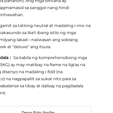
 na panahon). Ang mga bintana ay
pagmamasid sa sanggol nang hindi
ginhawahan.
amit sa tatlong neutral at madaling i-mix na
akasundo sa iba't ibang istilo ng mga
amilyang lakad—naiiwasan ang sobrang
k at "deluxe" ang itsura.
dadala：
Sa kabila ng komprehensibong mga
5KG) ay may matibay na frame na ligtas na
disenyo na madaling i-fold (na
o) na nagpapaliit sa sukat nito para sa
balanse sa tibay at dalisay na pagdadala
it.
Deuxe Baby Stroller