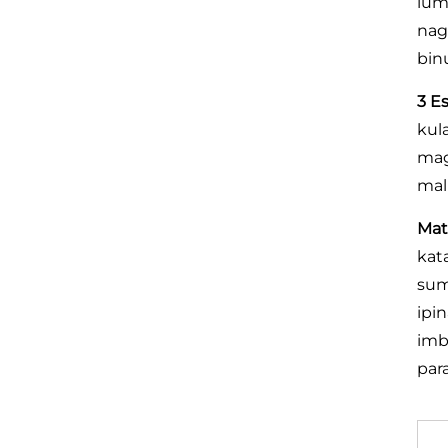
lum
nag
bin
3 E
kul
mag
mal
Mat
kat
sum
ipi
imb
par