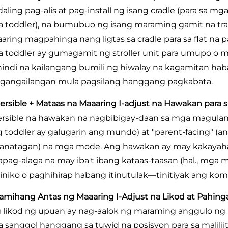
ling pag-alis at pag-install ng isang cradle (para sa mga 
 toddler), na bumubuo ng isang maraming gamit na tra
aring magpahinga nang ligtas sa cradle para sa flat na
 toddler ay gumagamit ng stroller unit para umupo o 
hindi na kailangang bumili ng hiwalay na kagamitan hab
gangailangan mula pagsilang hanggang pagkabata.
ersible + Mataas na Maaaring I-adjust na Hawakan par
ersible na hawakan na nagbibigay-daan sa mga magulang
g toddler ay galugarin ang mundo) at "parent-facing" (an
anatagan) na mga mode. Ang hawakan ay may kakayaha
apag-alaga na may iba't ibang kataas-taasan (hal., mga 
iniko o paghihirap habang itinutulak—tinitiyak ang kom
amihang Antas ng Maaaring I-Adjust na Likod at Pahin
 likod ng upuan ay nag-aalok ng maraming anggulo ng 
 sanggol hanggang sa tuwid na posisyon para sa maliliit