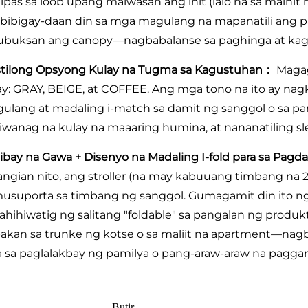
ipas sa loob upang maiwasan ang init (lalo na sa mainit
bibigay-daan din sa mga magulang na mapanatili ang 
ubuksan ang canopy—nagbabalanse sa paghinga at ka
stilong Opsyong Kulay na Tugma sa Kagustuhan：
Magag
ay: GRAY, BEIGE, at COFFEE. Ang mga tono na ito ay nagk
ulang at madaling i-match sa damit ng sanggol o sa p
iwanag na kulay na maaaring humina, at nananatiling slee
ibay na Gawa + Disenyo na Madaling I-fold para sa Pag
angian nito, ang stroller (na may kabuuang timbang na 2
usuporta sa timbang ng sanggol. Gumagamit din ito ng 
nahihiwatig ng salitang "foldable" sa pangalan ng produkt
akan sa trunke ng kotse o sa maliit na apartment—nagba
a sa paglalakbay ng pamilya o pang-araw-araw na paggam
Butir