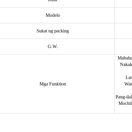
Modelo
Sukat ng packing
G.W.
Mababal
Nakaka
Lam
Mga Funktion
Wate
Pang-ilal
Mochila