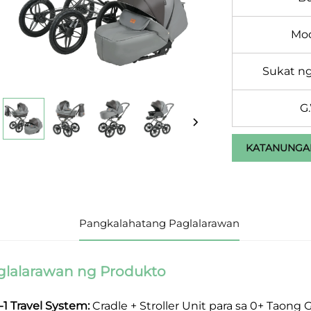
Mo
Sukat n
G
KATANUNGA
Pangkalahatang Paglalarawan
glalarawan ng Produkto
n-1 Travel System:
Cradle + Stroller Unit para sa 0+ Tao