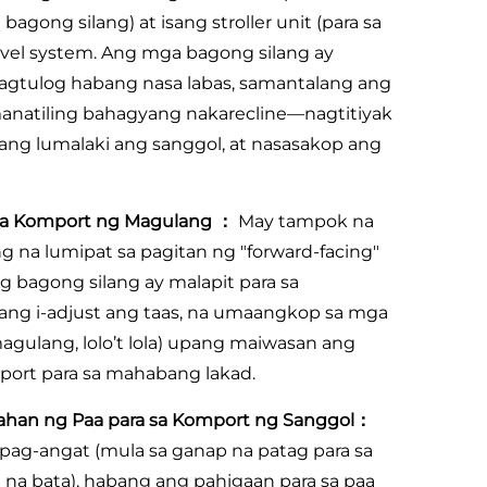
bagong silang) at isang stroller unit (para sa
vel system. Ang mga bagong silang ay
 pagtulog habang nasa labas, samantalang ang
manatiling bahagyang nakarecline—nagtitiyak
ang lumalaki ang sanggol, at nasasakop ang
a sa Komport ng Magulang ：
May tampok na
 na lumipat sa pagitan ng "forward-facing"
g bagong silang ay malapit para sa
ng i-adjust ang taas, na umaangkop sa mga
magulang, lolo’t lola) upang maiwasan ang
port para sa mahabang lakad.
gahan ng Paa para sa Komport ng Sanggol：
pag-angat (mula sa ganap na patag para sa
 na bata), habang ang pahigaan para sa paa