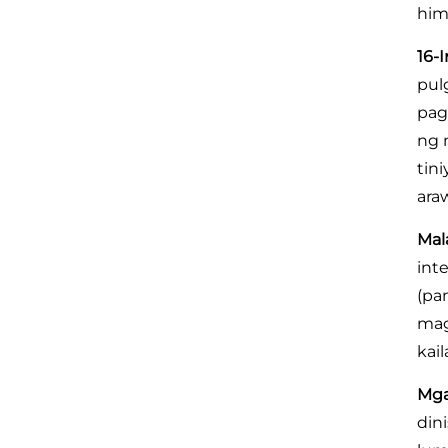
him
16-
pul
pag
ng 
tin
ara
Mal
int
(pa
mag
kai
Mga
din