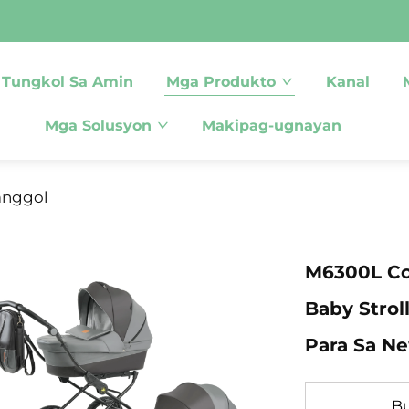
Tungkol Sa Amin
Mga Produkto
Kanal
Mga Solusyon
Makipag-ugnayan
sanggol
M6300L Co
Baby Strol
Para Sa Ne
Bu