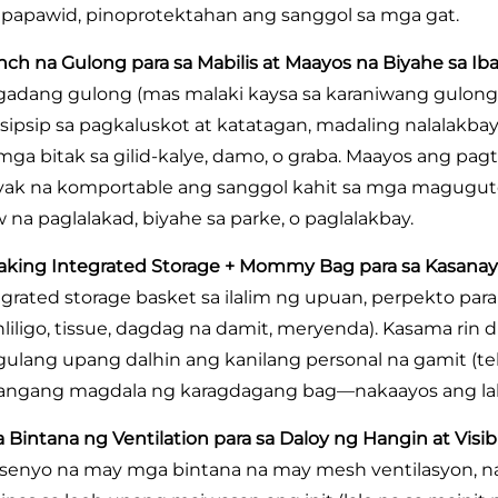
papawid, pinoprotektahan ang sanggol sa mga gat.
Inch na Gulong para sa Mabilis at Maayos na Biyahe sa Iba
gadang gulong (mas malaki kaysa sa karaniwang gulong n
sipsip sa pagkaluskot at katatagan, madaling nalalakb
mga bitak sa gilid-kalye, damo, o graba. Maayos ang pag
iyak na komportable ang sanggol kahit sa mga magugu
w na paglalakad, biyahe sa parke, o paglalakbay.
aking Integrated Storage + Mommy Bag para sa Kasan
egrated storage basket sa ilalim ng upuan, perpekto par
nliligo, tissue, dagdag na damit, meryenda). Kasama ri
ulang upang dalhin ang kanilang personal na gamit (tele
langang magdala ng karagdagang bag—nakaayos ang la
 Bintana ng Ventilation para sa Daloy ng Hangin at Visib
isenyo na may mga bintana na may mesh ventilasyon, n