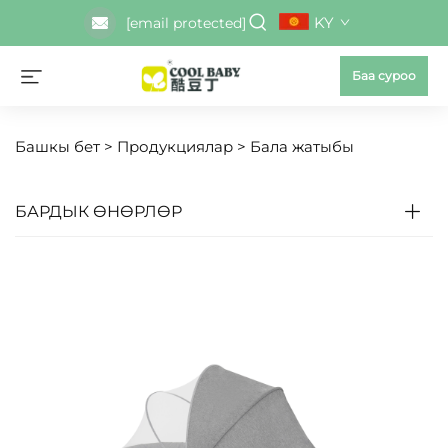
KY
[email protected]
Баа суроо
Башкы бет >
Продукциялар
>
Бала жатыбы
БАРДЫК ӨНӨРЛӨР