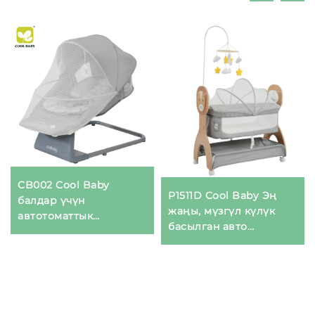
CB002 Cool Baby
P1511D Cool Baby Эң
балдар үчүн
жаңы, мүзгүл күлүк
автотоматтык
басылган авто
электрлик ойноо
тербелме төшөк
качырыгы, узартылган
Электр менен
табан таянышы менен
иштетилген баланын
тербелмеси