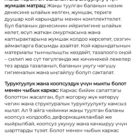
жумшак матрац:
Жаңы туулган баланын нәзик
денесине ылайык келген, жумшак, териге
дуушар кой карындаты менен комплекттелет.
Бул баланын денесинин ийрилигине ылайык
келет, өсүп жаткан омурткасына жана
калтырактарына жумшак колдоо көрсөтөт, сезгич
аймактарга басымды азайтат. Кой карындатынын
материалы тынчылышты көздөйт, тазалоого оңой
– силип же сүт төгүлгөндө же кичинекей лекелер
тез арада тазаланып, баланын укугу чөгүшү
гигиеналык жана ыңгайлуу болуп сакталат.
Туруктуулук жана коопсуздук үчүн мыкты болот
менен чыбык каркас:
Каркас бийик сапаттагы
болоттон жасалган, бул жогорку жүк көтөрүү
чегин жана структуралык туруктуулукту камсыз
кылат. Ал 9 айга чейинки жаңы туулган баланы
коопсуз колдообо, деформацияланбай же
кыйрылбай, коопсуз укунуу жана качкыруу үчүн
шарттарды түзөт. Болот менен чыбык каркас