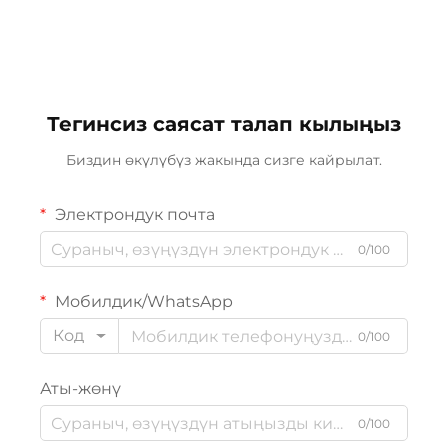
Тегинсиз саясат талап кылыңыз
Биздин өкүлүбүз жакында сизге кайрылат.
Электрондук почта
0/100
Мобилдик/WhatsApp
Код
0/100
Аты-жөнү
0/100