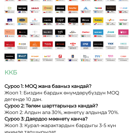
ККБ
Суроо 1: MOQ жана бааныз кандай?
Жооп 1: Биздин бардык өнүмдөрүбүздүн MOQ
дегенде 10 дан.
Суроо 2: Төлөм шарттарыңыз кандай?
Жооп 2: Алдын ала 30%, жөнөтүү алдында 70%.
Суроо 3: Даярдоо мөөнөтү канча?
Жооп 3: Курал-жарактардын бардыгы 3-5 күн
ичинде тапшырылат.