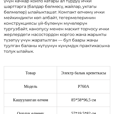
үчүн качкар койло катары ал түрдүү ички
шарттарга (балдар бөлмөсү, жайлар, уктагы
бөлмөлөр) ылайыкташат. Компакт өлчөмү ички
мейкиндикти көп албайт, тегермелеринин
конструкциясы үй-бүлөнүн мүчөлөрүн
тургузбайт, канопусу менен маскит торчосу ички
жерлердеги насостордон коргоо жана жарыкты
түзөтүү үчүн жаратылган — бул баары жаңы
туулган баланы күтүүнүн күнүмдүк практикасына
толук ылайык.
Товар
Электр балык креветкасы
Модель
P760A
Кашууланган өлчөм
85*58*96,5 см
Оордук өлчөмү
57*19,5*82 см