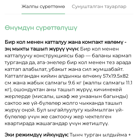
Жалпы сүрөттөмө
Сунушталган тауарлар
Өнүмдүн сүрөттөлүшү
Бир кол менен катталуу жана компакт көлөмү -
эң мыкты ташып жүрүү үчүн:
Бир кол менен
катталуучу конструкциясы бар — баланы кармап
турганда да, ата-энелер бир кол менен тез арада
каттап алабылат, убакыт жана сил жумшабайт.
Катталгандан кийин алдынкы өлчөмү 57x19.5x82
см жана жабык салмагы 9.6 кг (жалпы салмагы 11.1
кг), ошондуктан аны ташып жүрүү, кичинекей
жерлерде (мисалы, шкаф же унаанын багынды)
сактоо же үй-бүлөлөр жолго чыкканда ташып
жүрүү оңой. Бул ыңгайлуулугу кыймылган үй-
бүлөлөр үчүн же сактоочу жер чектелген
квартирада жашагандар үчүн жетиштүү.
Эки режимдүү ийкүндүк:
Тынч турган ылдыйма +