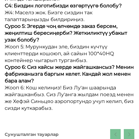
С4: Биздин логотибизди өзгөртүүгө болобу?
Ж4: Маселэ жок. Бизге сиздин так
талаптарыңызды билдириңиз.
Суроо 5: Эгерде чоң өлчөмдө заказ берсем,
жеңилтиш бересиңерби? Жеткиликтүү убакыт
узак болобу?
Жооп 5: Мурункудан эле, биздин күчтүү
клиенттерди кошоюп, ай сайын 100*40HQ
контейнер чыгарып турганбыз.
Суроо 6: Сиз кайсы жерде жайгашкансыз? Менин
фабриканызга баргым келет. Кандай жол менен
бара алам?
Жооп 6: Кош келиңиз! Биз Лу'ан шаарында
жайгашканбыз. Сиз Лу'анга жылдам поезд менен
же Хефэй Синьцяо аэропортундо учуп келип, биз
сизди куткарабыз.
Сунушталган тауарлар