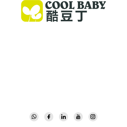
Cool Baby дүйнөнүн ар бир бурчагындагы
үй-бүлөлөр үчүн жогорку сапаттуу жатактар,
балдар качалары жана ички балдар үй-
жайындагы товарларды сунуштайт. 300төн
ашык патент жана лабораториялык
текшерилген коопсуздук менен 72 өлкөдө
ишенчке толуп, инновациялык жогорку
сапаттуу балдар жабдыктарын чыгарып
беребиз. Бүгүн эле каталог талап кылыңыз.