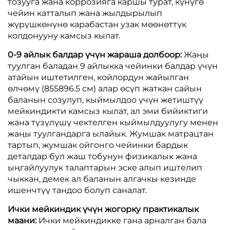
тозууга жана коррозияга каршы турат, күнүгө
чейин катталып жана жылдырылып
жүрүшкөнүнө карабастан узак мөөнөттүк
колдонууну камсыз кылат.
0-9 айлык балдар үчүн жараша долбоор:
Жаңы
туулган баладан 9 айлыкка чейинки балдар үчүн
атайын иштетилген, койлордун жайылган
өлчөмү (855896.5 см) алар өсүп жаткан сайын
баланын созулуп, кыймылдоо үчүн жетиштүү
мейкиндикти камсыз кылат, ал эми бийиктиги
жана түзүлүшү чектелген кыймылдуулугу менен
жаңы туулгандарга ылайык. Жумшак матрацтан
тартып, жумшак ойгонго чейинки бардык
деталдар бул жаш тобунун физикалык жана
ыңгайлуулук талаптарын эске алып иштелип
чыккан, демек ал баланын алгачкы кезинде
ишенчтүү тандоо болуп саналат.
Ички мейкиндик үчүн жогорку практикалык
маани:
Ички мейкиндикке гана арналган бала