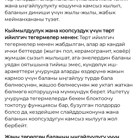
жана ыңгайлуулукту кошумча камсыз кылып,
баланын диниши үчүн жылы-жылы, жабык
мейманхананы түзөт.
Кыймылдуулук жана коопсуздук үчүн төрт
ийилгич тегермелер менен:
Төрт ийилгич
тегермелер менен жабдылган, алар ар кандай
ички беттерде (жыгач пол, керамогранит, ковёр)
жумшак сызып жылышат, ата-энелердин баланы
уядан оятышына тийиш эмес, күндөлүк иш-
аракеттери учурунда аларды өздөрүнө жакын
кармоо үчүн баланы ыңгайлуу түрдө бала
бөлмөсүнөн, жашоо бөлмөсүнөн же уктап жаткан
бөлмөгө которушуна мүмкүндүк берет. Иштетүү
учурунда тегермелерди бекем блоктоочу
токтотуу функциясы бар, бузулган полдордо
болсо да, кездейшем слайддошконуна жана
баланын коопсуздугун камсыз кылууга жол
бербейт.
Жаңы төрөлгөн баланын ыңгайлуулугу үчүн