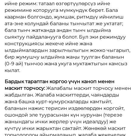
ийне режим: татаал өзгөртүүлөрсүз ийне
режимине которууга мүмкүндүк берет. Бала
каарман болгондо, жумшак, ритмдүү ийнилиш
ата-эне колундай баланы тынчытат же уктатат;
бала тынч жатканда андан тынч ылдыйма
сыяктуу пайдаланууга болот. Бул эки режимдуу
конструкциясы жекече ийне жана
ылдыймалардын зарылчылыгын жокко чыгарып,
бир жумушчу ылдыйма жаңы туулган баланын
(0-9 ай) тынчоо жана укуга муктажтыгын камсыз
кылат.
Бардык тараптан коргоо үчүн каноп менен
маскит торчосу:
Жалабалы маскит торчосу менен
жабдылган. Жалаба маскиттерди, чаяндарды
жана башка курт-кумурскаларды камтыйт,
баланын нажис терисин издөөлөрдөн коргойт,
ошондой эле туурасынан күн нурунан (терезе
жанындагы ички жерлер үчүн идеалдуу) же
күчтүү ички жарыктан сактайт. Жөнөкөй маскит
торчолордон айырмаланып, жалаба жекечелик