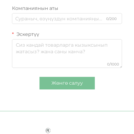
Компаниянын аты
0/200
Эскертүү
0/1000
Жөнгө салуу