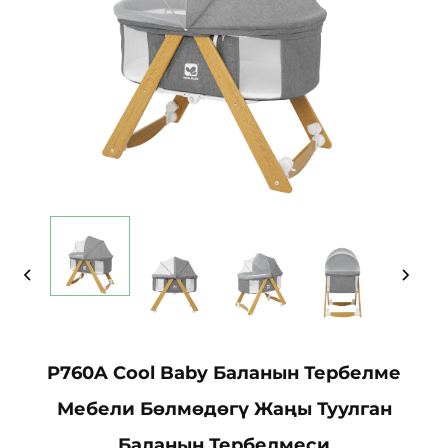
P760A Cool Baby Баланын Тербелме
Мебели Бөлмөдөгү Жаңы Туулган
Баланын Тербелмеси