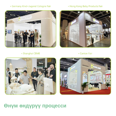
Өнүм өндүрүү процесси