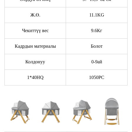
Ж.Ө.
11.1KG
Чекиттүү вес
9.6Кг
Кадрдын материалы
Болот
Колдонуу
0-9ай
1*40HQ
1050PC