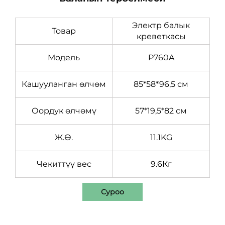
Электр балык
Товар
креветкасы
Модель
P760A
Кашууланган өлчөм
85*58*96,5 см
Оордук өлчөмү
57*19,5*82 см
Ж.Ө.
11.1KG
Чекиттүү вес
9.6Кг
Суроо