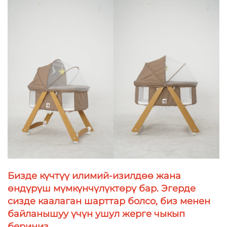
Бизде күчтүү илимий-изилдөө жана
өндүрүш мүмкүнчүлүктөрү бар. Эгерде
сизде каалаган шарттар болсо, биз менен
байланышуу үчүн ушул жерге чыкып
бериниз.