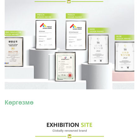
Көргөзмө