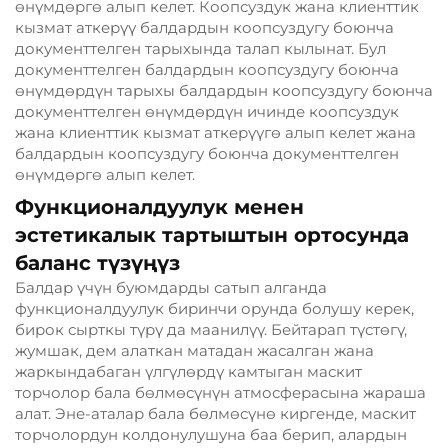
өнүмдөргө алып келет. Коопсуздук жана клиенттик
кызмат аткерүү балдардын коопсуздугу боюнча
документтелген тарыхында талап кылынат. Бул
документтелген балдардын коопсуздугу боюнча
өнүмдөрдүн тарыхы балдардын коопсуздугу боюнча
документтелген өнүмдөрдүн ичинде коопсуздук
жана клиенттик кызмат аткерүүгө алып келет жана
балдардын коопсуздугу боюнча документтелген
өнүмдөргө алып келет.
Функционалдуулук менен
эстетикалык тартыштын ортосунда
баланс түзүңүз
Балдар үчүн буюмдарды сатып алганда
функционалдуулук биринчи орунда болушу керек,
бирок сырткы түрү да маанилүү. Бейтарап түстөгү,
жумшак, дем алаткан матадан жасалган жана
жаркындабаган үлгүлөрдү камтыган маскит
торчолор бала бөлмөсүнүн атмосферасына жараша
алат. Эне-аталар бала бөлмөсүнө киргенде, маскит
торчолордун колдонулушуна баа берип, алардын