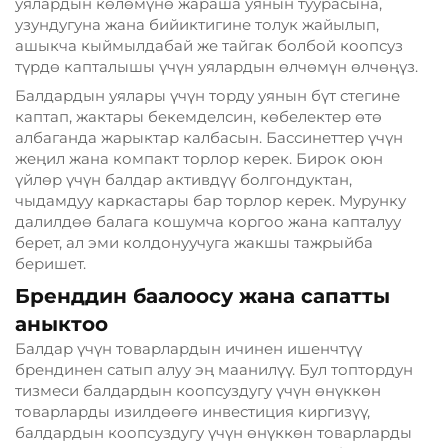
уялардын көлөмүнө жараша уянын туурасына,
узундугуна жана бийиктигине толук жайылып,
ашыкча кыймылдабай же тайгак болбой коопсуз
түрдө капталышы үчүн уялардын өлчөмүн өлчөңүз.
Балдардын уялары үчүн торду уянын бүт стегине
каптап, жактары бекемделсин, көбелектер өтө
албаганда жарыктар калбасын. Бассинеттер үчүн
жеңил жана компакт торлор керек. Бирок оюн
үйлөр үчүн балдар активдүү болгондуктан,
чыдамдуу каркастары бар торлор керек. Мурунку
далилдөө балага кошумча коргоо жана капталуу
берет, ал эми колдонуучуга жакшы тажрыйба
беришет.
Бренддин баалоосу жана сапатты
аныктоо
Балдар үчүн товарлардын ичинен ишенчтүү
брендинен сатып алуу эң маанилүү. Бул топтордун
тизмеси балдардын коопсуздугу үчүн өнүккөн
товарларды изилдөөгө инвестиция киргизүү,
балдардын коопсуздугу үчүн өнүккөн товарларды