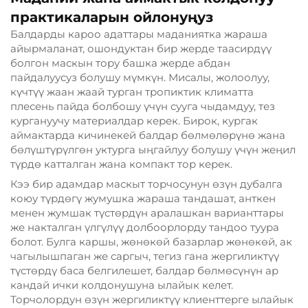
практикаларын ойлонуңуз
Балдарды кароо адаттары маданиятка жараша
айырмаланат, ошондуктан бир жерде таасирдүү
болгон маскын тору башка жерде абдан
пайдалуусуз болушу мүмкүн. Мисалы, жолоолуу,
күчтүү жаан жаай турган тропиктик климатта
плесень пайда болбошу үчүн сууга чыдамдуу, тез
кургануучу материалдар керек. Бирок, кургак
аймактарда кичинекей балдар бөлмөлөрүнө жана
бөлүштүрүлгөн уктурга ыңгайлуу болушу үчүн жеңил
түрдө катталган жана компакт тор керек.
Кээ бир адамдар маскыт торчосунун өзүн дубалга
коюу түрдөгү жумушка жараша тандашат, анткен
менен жумшак түстөрдүн аралашкан варианттары
же накталган үлгүлүү долбоорлорду тандоо туура
болот. Булга каршы, жөнөкөй базарлар жөнөкөй, ак
чагылышпаган же саргыч, тегиз гана жергиликтүү
түстөрдү баса белгилешет, балдар бөлмөсүнүн ар
кандай ички колдонушуна ылайык келет.
Торчолордун өзүн жергиликтүү клиенттерге ылайык