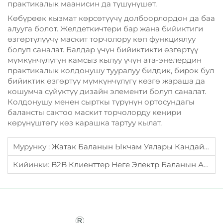
практикалык маанисин да түшүнүшөт.
Көбүрөөк кызмат көрсөтүүчү долбоорлордон да баа
алууга болот. Желдеткичтери бар жана бийиктиги
өзгөртүлүүчү маскит торчолору көп функциялуу
болуп саналат. Балдар үчүн бийиктикти өзгөртүү
мүмкүнчүлүгүн камсыз кылуу үчүн ата-энелердин
практикалык колдонушу тууралуу билдик, бирок бул
бийиктик өзгөртүү мүмкүнчүлүгү көзгө жараша да
кошумча сүйүктүү дизайн элементи болуп саналат.
Колдонушу менен сырткы түрүнүн ортосундагы
балансты сактоо маскит торчолорду кеңири
көрүнүштөгү көз карашка тартуу кылат.
Мурунку :
Жатак Баланын Ыкчам Уялары Кандай Коопсуздук Чараларын Камтышы Керек?
Кийинки:
B2B Клиенттер Неге Электр Баланын Айланасын Камсыз Кылышат?