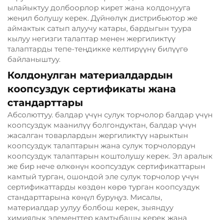
ылайыктуу долбоорлор кирет жана колдонууга
жеңил болушу керек. Дүйнөлүк дистрибьютор же
аймактык сатып алуучу катары, бардыгын туура
кылуу негизги талаптар менен жергиликтүү
талаптарды тепе-теңдикке келтирүүнү билүүгө
байланыштуу.
Колдонулган материалдардын
коопсуздук сертификаты жана
стандарттары
Абсолюттуу. балдар үчүн сулук торчолор балдар үчүн
коопсуздук маанилүү болгондуктан, балдар үчүн
жасалган товарлардын жергиликтүү нарыктын
коопсуздук талаптарын жана сулук торчолордун
коопсуздук талаптарын коштолушу керек. Эл аралык
же бир нече өлкөнүн коопсуздук сертификаттарын
камтый турган, ошондой эле сулук торчолор үчүн
сертификаттарды көздөн көрө турган коопсуздук
стандарттарына көңүл буруңуз. Мисалы,
материалдар уулуу болбош керек, зыяндуу
химиялык элементтер камтыбашы керек жана