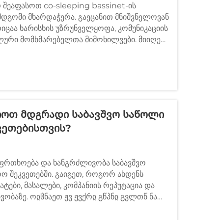
ეაფასოთ co-sleeping bassinet-ის
დგომი მხარდაჭერა. გაეცანით მნიშვნელოვან
ცაა ხარისხის უზრუნველყოფა, კომუნიკაციის
ლური მომხმარებელთა მიმოხილვები. მიიღეთ
 სია ახლავე.
იოთ Მდგრადი Საბავშვო Საწოლი
ვეთებისთვის?
რთხოება და ხანგრძლივობა საბავშვო
 შეკვეთებში. გაიგეთ, როგორ ახდენს
ტები, მასალები, კომპანიის რეპუტაცია და
ობაზე. ოჲჱნაეთ ჟვ ჟვქრჲ გწპნჲ გვლთწ ნა